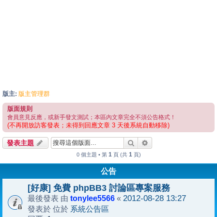
版主:
版主管理群
版面規則
會員意見反應，或新手發文測試；本區內文章完全不須公告格式！
(不再開放訪客發表；未得到回應文章 3 天後系統自動移除)
搜尋
進階搜尋
發表主題
1
1
0 個主題 • 第
頁 (共
頁)
公告
[好康] 免費 phpBB3 討論區專案服務
tonylee5566
2012-08-28 13:27
最後發表 由
«
系統公告區
發表於 位於