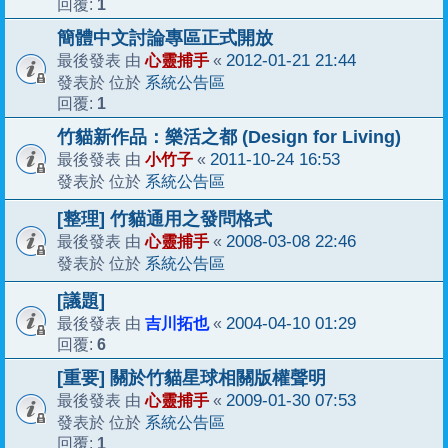
1
回覆:
簡體中文討論專區正式開放
心靈捕手
2012-01-21 21:44
最後發表 由
«
系統公告區
發表於 位於
1
回覆:
竹貓新作品：樂活之都 (Design for Living)
小竹子
2011-10-24 16:53
最後發表 由
«
系統公告區
發表於 位於
[整理] 竹貓通用之發問格式
心靈捕手
2008-03-08 22:46
最後發表 由
«
系統公告區
發表於 位於
[議題]
吉川拓也
2004-04-10 01:29
最後發表 由
«
6
回覆:
[重要] 關於竹貓星球相關版權聲明
心靈捕手
2009-01-30 07:53
最後發表 由
«
系統公告區
發表於 位於
1
回覆: