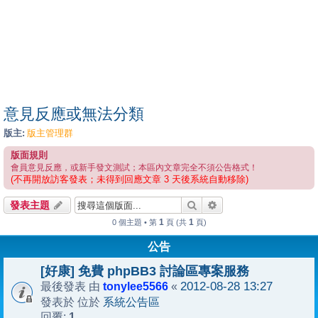
意見反應或無法分類
版主:
版主管理群
版面規則
會員意見反應，或新手發文測試；本區內文章完全不須公告格式！
(不再開放訪客發表；未得到回應文章 3 天後系統自動移除)
搜尋
進階搜尋
發表主題
1
1
0 個主題 • 第
頁 (共
頁)
公告
[好康] 免費 phpBB3 討論區專案服務
tonylee5566
2012-08-28 13:27
最後發表 由
«
系統公告區
發表於 位於
1
回覆: