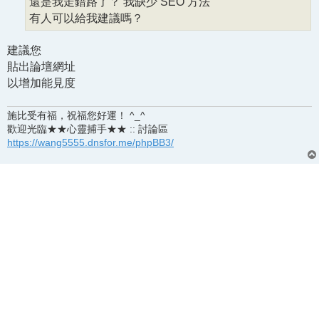
還是我走錯路了？ 我缺少 SEO 方法
有人可以給我建議嗎？
建議您
貼出論壇網址
以增加能見度
施比受有福，祝福您好運！ ^_^
歡迎光臨★★心靈捕手★★ :: 討論區
https://wang5555.dnsfor.me/phpBB3/