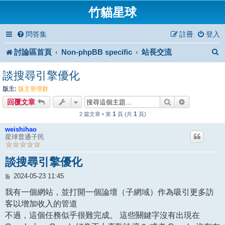
竹貓星球
問答集
註冊
登入
討論區首頁
Non-phpBB specific
站長交流
談搜尋引擎優化
版主:
版主管理群
搜尋
進階搜尋
回覆文章
1
1
2 篇文章 • 第
頁 (共
頁)
weishihao
星球普通子民
談搜尋引擎優化
文
2024-05-23 11:45
章
我有一個網站，並打開一個論壇（子網域）作為吸引更多訪
客以增加收入的管道
不過，這個任務似乎很難完成。 這些關鍵字沒有出現在