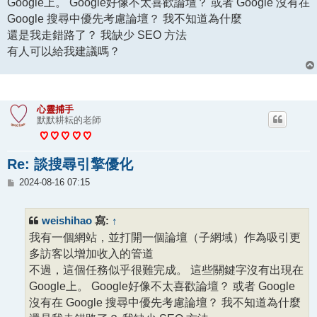
Google上。 Google好像不太喜歡論壇？ 或者 Google 沒有在
Google 搜尋中優先考慮論壇？ 我不知道為什麼
還是我走錯路了？ 我缺少 SEO 方法
有人可以給我建議嗎？
心靈捕手
默默耕耘的老師
Re: 談搜尋引擎優化
文
2024-08-16 07:15
章
weishihao
↑
寫:
我有一個網站，並打開一個論壇（子網域）作為吸引更
多訪客以增加收入的管道
不過，這個任務似乎很難完成。 這些關鍵字沒有出現在
Google上。 Google好像不太喜歡論壇？ 或者 Google
沒有在 Google 搜尋中優先考慮論壇？ 我不知道為什麼