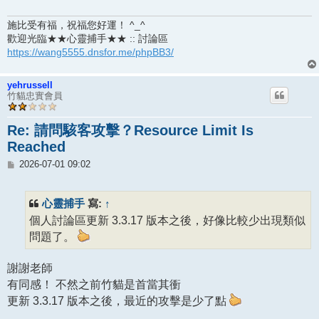
施比受有福，祝福您好運！ ^_^
歡迎光臨★★心靈捕手★★ :: 討論區
https://wang5555.dnsfor.me/phpBB3/
yehrussell
竹貓忠實會員
Re: 請問駭客攻擊？Resource Limit Is
Reached
文
2026-07-01 09:02
章
心靈捕手
↑
寫:
個人討論區更新 3.3.17 版本之後，好像比較少出現類似
問題了。
謝謝老師
有同感！ 不然之前竹貓是首當其衝
更新 3.3.17 版本之後，最近的攻擊是少了點