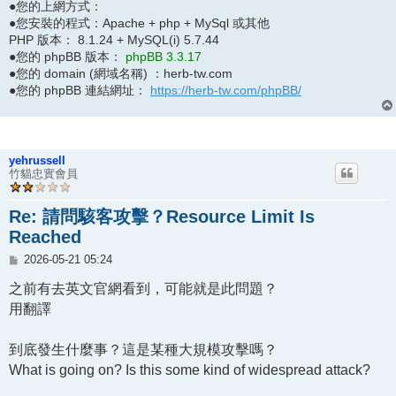
●您的上網方式：
●您安裝的程式：Apache + php + MySql 或其他
PHP 版本： 8.1.24 + MySQL(i) 5.7.44
●您的 phpBB 版本：
phpBB 3.3.17
●您的 domain (網域名稱) ：herb-tw.com
●您的 phpBB 連結網址：
https://herb-tw.com/phpBB/
yehrussell
竹貓忠實會員
Re: 請問駭客攻擊？Resource Limit Is
Reached
文
2026-05-21 05:24
章
之前有去英文官網看到，可能就是此問題？
用翻譯
到底發生什麼事？這是某種大規模攻擊嗎？
What is going on? Is this some kind of widespread attack?