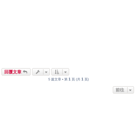
回覆文章
1
1
5 篇文章 • 第
頁 (共
頁)
前往