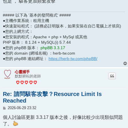
也是 ， 駭客更加頻繁攻擊
##### 以下為 '基本的發問格式' #####
●主機作業系統：租用主機
●快速架站程式： (請務必註明版本，如果安裝在自己電腦上才填寫)
●您的上網方式：
●您安裝的程式：Apache + php + MySql 或其他
PHP 版本： 8.1.24 + MySQL(i) 5.7.44
●您的 phpBB 版本：
phpBB 3.3.17
●您的 domain (網域名稱) ：herb-tw.com
●您的 phpBB 連結網址：
https://herb-tw.com/phpBB/
心靈捕手
默默耕耘的老師
Re: 請問駭客攻擊？Resource Limit Is
Reached
文
2026-06-29 23:32
章
個人討論區更新 3.3.17 版本之後，好像比較少出現類似問題
了。