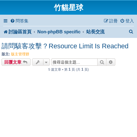
竹貓星球
問答集
註冊
登入
討論區首頁
Non-phpBB specific
站長交流
請問駭客攻擊？Resource Limit Is Reached
版主:
版主管理群
搜尋
進階搜尋
回覆文章
1
1
5 篇文章 • 第
頁 (共
頁)