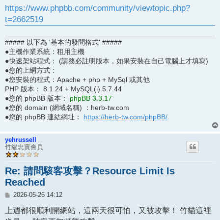
https://www.phpbb.com/community/viewtopic.php?
t=2662519
##### 以下為 '基本的發問格式' #####
●主機作業系統：租用主機
●快速架站程式： (請務必註明版本，如果安裝在自己電腦上才填寫)
●您的上網方式：
●您安裝的程式：Apache + php + MySql 或其他
PHP 版本： 8.1.24 + MySQL(i) 5.7.44
●您的 phpBB 版本：
phpBB 3.3.17
●您的 domain (網域名稱) ：herb-tw.com
●您的 phpBB 連結網址：
https://herb-tw.com/phpBB/
yehrussell
竹貓忠實會員
Re: 請問駭客攻擊？Resource Limit Is
Reached
文
2026-05-26 14:12
章
上週都很順利開網站，這兩天很可怕，又被攻擊！ 竹貓這裡