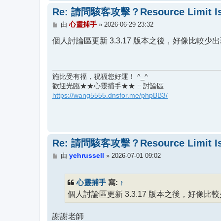
Re: 請問駭客攻擊？Resource Limit Is
文
心靈捕手
由
»
2026-06-29 23:32
章
個人討論區更新 3.3.17 版本之後，好像比較
施比受有福，祝福您好運！ ^_^
歡迎光臨★★心靈捕手★★ :: 討論區
https://wang5555.dnsfor.me/phpBB3/
Re: 請問駭客攻擊？Resource Limit Is
文
yehrussell
由
»
2026-07-01 09:02
章
心靈捕手
↑
寫:
個人討論區更新 3.3.17 版本之後，好像
謝謝老師