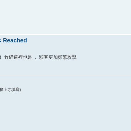
 Reached
 竹貓這裡也是 ， 駭客更加頻繁攻擊
腦上才填寫)