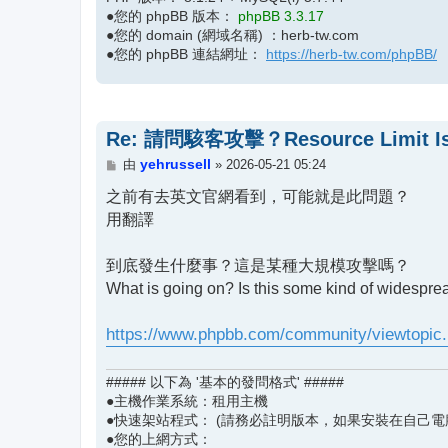
●您的 phpBB 版本：
phpBB 3.3.17
●您的 domain (網域名稱) ：herb-tw.com
●您的 phpBB 連結網址：
https://herb-tw.com/phpBB/
Re: 請問駭客攻擊？Resource Limit Is
文
yehrussell
由
»
2026-05-21 05:24
章
之前有去英文官網看到，可能就是此問題？
用翻譯
到底發生什麼事？這是某種大規模攻擊嗎？
What is going on? Is this some kind of widespre
https://www.phpbb.com/community/viewtopic
##### 以下為 '基本的發問格式' #####
●主機作業系統：租用主機
●快速架站程式： (請務必註明版本，如果安裝在自己電
●您的上網方式：