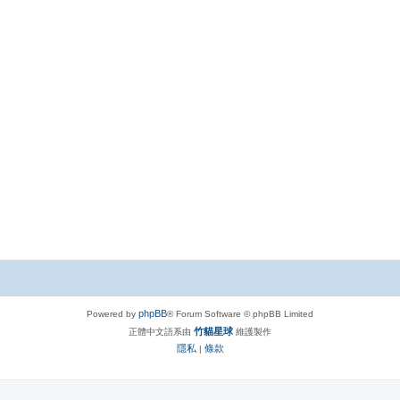
phpBB
Powered by
® Forum Software © phpBB Limited
竹貓星球
正體中文語系由
維護製作
隱私
條款
|