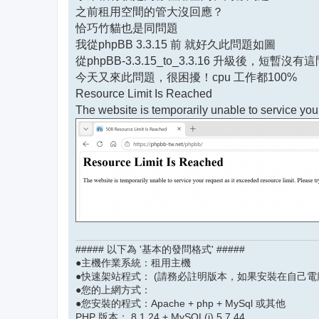
之前租用空間的管大沒回應？
恰巧竹貓也是同問題
我從phpBB 3.3.15 前 就好久此問題如圖
從phpBB-3.3.15_to_3.3.16 升級後，短暫沒有
今天又來此問題，很困擾！cpu 工作都100%
Resource Limit Is Reached
The website is temporarily unable to service your
##### 以下為 '基本的發問格式' #####
●主機作業系統：租用主機
●快速架站程式： (請務必註明版本，如果安裝在自己電
●您的上網方式：
●您安裝的程式：Apache + php + MySql 或其他
PHP 版本： 8.1.24 + MySQL(i) 5.7.44