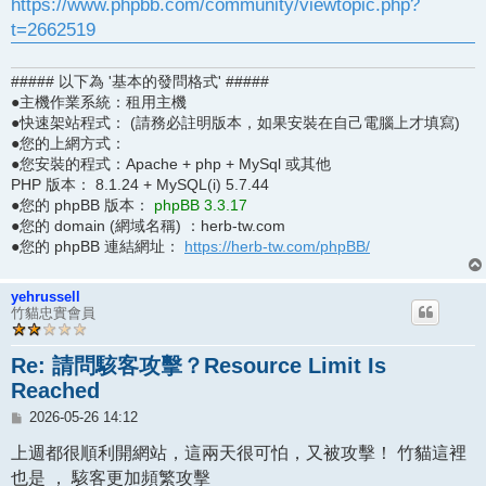
https://www.phpbb.com/community/viewtopic.php?
t=2662519
##### 以下為 '基本的發問格式' #####
●主機作業系統：租用主機
●快速架站程式： (請務必註明版本，如果安裝在自己電腦上才填寫)
●您的上網方式：
●您安裝的程式：Apache + php + MySql 或其他
PHP 版本： 8.1.24 + MySQL(i) 5.7.44
●您的 phpBB 版本：
phpBB 3.3.17
●您的 domain (網域名稱) ：herb-tw.com
●您的 phpBB 連結網址：
https://herb-tw.com/phpBB/
yehrussell
竹貓忠實會員
Re: 請問駭客攻擊？Resource Limit Is
Reached
文
2026-05-26 14:12
章
上週都很順利開網站，這兩天很可怕，又被攻擊！ 竹貓這裡
也是 ， 駭客更加頻繁攻擊