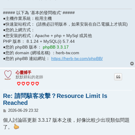
##### 以下為 '基本的發問格式' #####
●主機作業系統：租用主機
●快速架站程式： (請務必註明版本，如果安裝在自己電腦上才填寫)
●您的上網方式：
●您安裝的程式：Apache + php + MySql 或其他
PHP 版本： 8.1.24 + MySQL(i) 5.7.44
●您的 phpBB 版本：
phpBB 3.3.17
●您的 domain (網域名稱) ：herb-tw.com
●您的 phpBB 連結網址：
https://herb-tw.com/phpBB/
心靈捕手
默默耕耘的老師
Re: 請問駭客攻擊？Resource Limit Is
Reached
文
2026-06-29 23:32
章
個人討論區更新 3.3.17 版本之後，好像比較少出現類似問題
了。