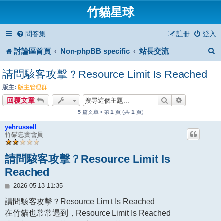
竹貓星球
問答集
註冊
登入
討論區首頁
Non-phpBB specific
站長交流
請問駭客攻擊？Resource Limit Is Reached
版主:
版主管理群
搜尋
進階搜尋
回覆文章
1
1
5 篇文章 • 第
頁 (共
頁)
yehrussell
竹貓忠實會員
請問駭客攻擊？Resource Limit Is
Reached
文
2026-05-13 11:35
章
請問駭客攻擊？Resource Limit Is Reached
在竹貓也常常遇到，Resource Limit Is Reached