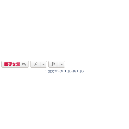
回覆文章
1
1
5 篇文章 • 第
頁 (共
頁)