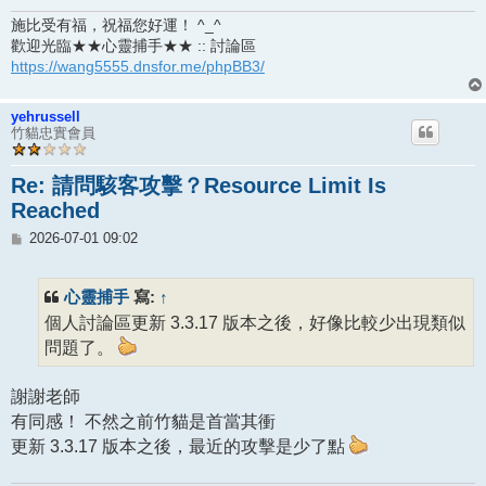
施比受有福，祝福您好運！ ^_^
歡迎光臨★★心靈捕手★★ :: 討論區
https://wang5555.dnsfor.me/phpBB3/
yehrussell
竹貓忠實會員
Re: 請問駭客攻擊？Resource Limit Is
Reached
文
2026-07-01 09:02
章
心靈捕手
↑
寫:
個人討論區更新 3.3.17 版本之後，好像比較少出現類似
問題了。
謝謝老師
有同感！ 不然之前竹貓是首當其衝
更新 3.3.17 版本之後，最近的攻擊是少了點