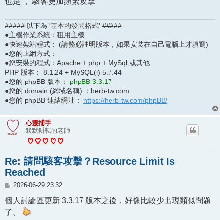
也是 ， 駭客更加頻繁攻擊
##### 以下為 '基本的發問格式' #####
●主機作業系統：租用主機
●快速架站程式： (請務必註明版本，如果安裝在自己電腦上才填寫)
●您的上網方式：
●您安裝的程式：Apache + php + MySql 或其他
PHP 版本： 8.1.24 + MySQL(i) 5.7.44
●您的 phpBB 版本：
phpBB 3.3.17
●您的 domain (網域名稱) ：herb-tw.com
●您的 phpBB 連結網址：
https://herb-tw.com/phpBB/
心靈捕手
默默耕耘的老師
Re: 請問駭客攻擊？Resource Limit Is
Reached
文
2026-06-29 23:32
章
個人討論區更新 3.3.17 版本之後，好像比較少出現類似問題
了。