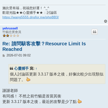
施比受有福，祝福您好運！ ^_^
歡迎光臨★★心靈捕手★★ :: 討論區
https://wang5555.dnsfor.me/phpBB3/
yehrussell
竹貓忠實會員
Re: 請問駭客攻擊？Resource Limit Is
Reached
文
2026-07-01 09:02
章
心靈捕手
↑
寫:
個人討論區更新 3.3.17 版本之後，好像比較少出現類似
問題了。
謝謝老師
有同感！ 不然之前竹貓是首當其衝
更新 3.3.17 版本之後，最近的攻擊是少了點