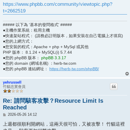
https://www.phpbb.com/community/viewtopic.php?
t=2662519
##### 以下為 '基本的發問格式' #####
●主機作業系統：租用主機
●快速架站程式： (請務必註明版本，如果安裝在自己電腦上才填寫)
●您的上網方式：
●您安裝的程式：Apache + php + MySql 或其他
PHP 版本： 8.1.24 + MySQL(i) 5.7.44
●您的 phpBB 版本：
phpBB 3.3.17
●您的 domain (網域名稱) ：herb-tw.com
●您的 phpBB 連結網址：
https://herb-tw.com/phpBB/
yehrussell
竹貓忠實會員
Re: 請問駭客攻擊？Resource Limit Is
Reached
文
2026-05-26 14:12
章
上週都很順利開網站，這兩天很可怕，又被攻擊！ 竹貓這裡