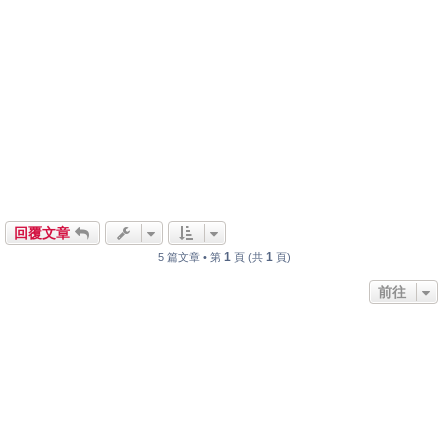
回覆文章
1
1
5 篇文章 • 第
頁 (共
頁)
前往