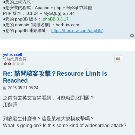
●您的上網方式：
●您安裝的程式：Apache + php + MySql 或其他
PHP 版本： 8.1.24 + MySQL(i) 5.7.44
●您的 phpBB 版本：
phpBB 3.3.17
●您的 domain (網域名稱) ：herb-tw.com
●您的 phpBB 連結網址：
https://herb-tw.com/phpBB/
yehrussell
竹貓忠實會員
Re: 請問駭客攻擊？Resource Limit Is
Reached
文
2026-05-21 05:24
章
之前有去英文官網看到，可能就是此問題？
用翻譯
到底發生什麼事？這是某種大規模攻擊嗎？
What is going on? Is this some kind of widespread attack?