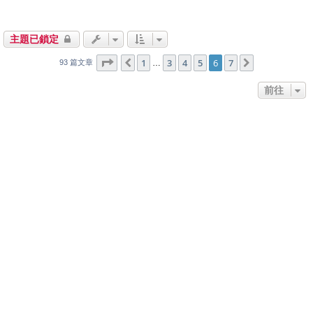
主題已鎖定
6
7
第
頁 (共
1
3
頁)
4
5
6
7
上一頁
下一頁
…
93 篇文章
前往