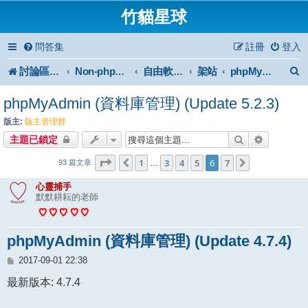
竹貓星球
問答集
註冊
登入
討論區首頁
架站
Non-phpBB specific
自由軟體或免費軟體
phpMyAdmin
phpMyAdmin (資料庫管理) (Update 5.2.3)
版主:
版主管理群
搜尋
進階搜尋
主題已鎖定
6
7
第
頁 (共
1
3
頁)
4
5
6
7
上一頁
下一頁
…
93 篇文章
心靈捕手
默默耕耘的老師
phpMyAdmin (資料庫管理) (Update 4.7.4)
文
2017-09-01 22:38
章
最新版本: 4.7.4