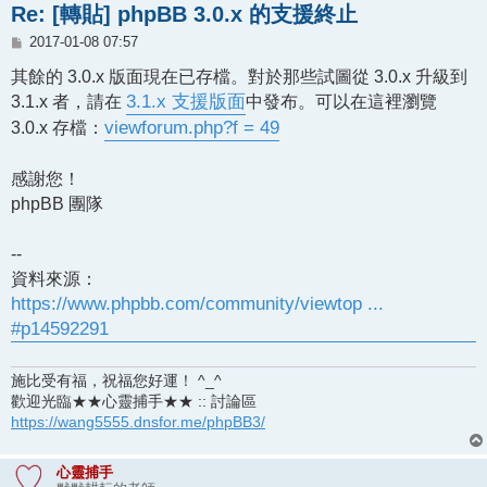
Re: [轉貼] phpBB 3.0.x 的支援終止
文
2017-01-08 07:57
章
其餘的 3.0.x 版面現在已存檔。對於那些試圖從 3.0.x 升級到
3.1.x 者，請在
3.1.x 支援版面
中發布。可以在這裡瀏覽
3.0.x 存檔：
viewforum.php?f = 49
感謝您！
phpBB 團隊
--
資料來源：
https://www.phpbb.com/community/viewtop ...
#p14592291
施比受有福，祝福您好運！ ^_^
歡迎光臨★★心靈捕手★★ :: 討論區
https://wang5555.dnsfor.me/phpBB3/
心靈捕手