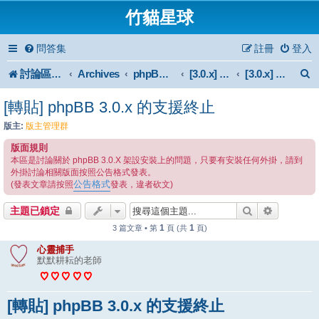
竹貓星球
問答集
註冊
登入
討論區首頁
Archives
phpBB 3.0.x Forum Archive
[3.0.x] Support
[3.0.x] 安裝與使用
[轉貼] phpBB 3.0.x 的支援終止
版主:
版主管理群
版面規則
本區是討論關於 phpBB 3.0.X 架設安裝上的問題，只要有安裝任何外掛，請到
外掛討論相關版面按照公告格式發表。
公告格式
(發表文章請按照
發表，違者砍文)
搜尋
進階搜尋
主題已鎖定
1
1
3 篇文章 • 第
頁 (共
頁)
心靈捕手
默默耕耘的老師
[轉貼] phpBB 3.0.x 的支援終止