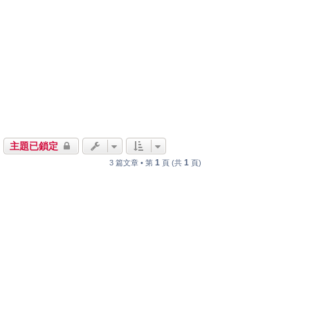
主題已鎖定
1
1
3 篇文章 • 第
頁 (共
頁)