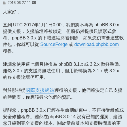
文
2016-06-27 11:09
章
大家好，
直到 UTC 2017年1月1日0:00，我們將不再為 phpBB 3.0.x
提供支援，支援論壇將被鎖定，但將仍然提供只讀形式參
考。phpBB 3.0.x 的下載連結將被刪除。如果您仍需要這些軟
件包，你就可以從
SourceForge
或
download.phpbb.com
獲得。
建議您使用這七個月轉換為 phpBB 3.1.x 或 3.2.x 做好準備。
雖然 3.0.x 的支援將無法使用，但用於轉換為 3.1.x 或 3.2.x
的各支援論壇仍可用。
對於那些從
國際支援網站
獲得的支援，他們將決定自己支援
的時間表，你應該尋求他們的資訊。
提醒您，phpBB 3.0.x 已經在生命期結束中，不再接受維修或
安全修補程序。雖然在phpBB 3.0.14 沒有已知的漏洞，建議
您升級到完全支援的版本。關於當前版本和支援時間表的更