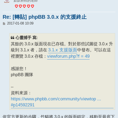
默默耕耘的老師
Re: [轉貼] phpBB 3.0.x 的支援終止
文
2017-01-08 10:09
章
心靈捕手 寫:
其餘的 3.0.x 版面現在已存檔。對於那些試圖從 3.0.x 升
級到 3.1.x 者，請在
3.1.x 支援版面
中發布。可以在這
裡瀏覽 3.0.x 存檔：
viewforum.php?f = 49
感謝您！
phpBB 團隊
--
資料來源：
https://www.phpbb.com/community/viewtop ...
#p14592291
依官方更新的步驟，竹貓將 3.0.x 的版面鎖定，移動至最底下