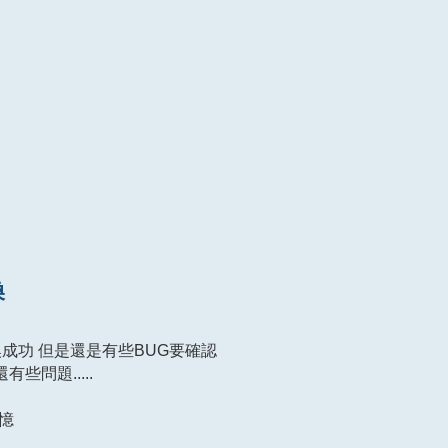
換
成功 但是還是有些BUG要確認
有些問題.....
憶