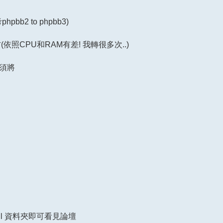
考phpbb2 to phpbb3)
(依照CPU和RAM有差! 我轉很多次..)
須將
nstall 資料夾即可看見論壇