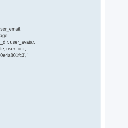
ser_email,
page,
dir, user_avatar,
te, user_occ,
0e4a801fc3', '