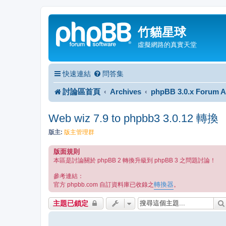
竹貓星球
虛擬網路的真實天堂
快速連結
問答集
討論區首頁
Archives
phpBB 3.0.x Forum A
Web wiz 7.9 to phpbb3 3.0.12 轉換
版主:
版主管理群
版面規則
本區是討論關於 phpBB 2 轉換升級到 phpBB 3 之問題討論！
參考連結：
轉換器
官方 phpbb.com 自訂資料庫已收錄之
。
主題已鎖定