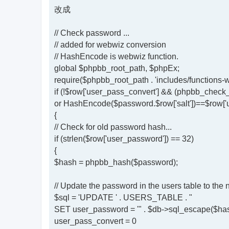
改成
// Check password ...
// added for webwiz conversion
// HashEncode is webwiz function.
global $phpbb_root_path, $phpEx;
require($phpbb_root_path . 'includes/functions-
if (!$row['user_pass_convert'] && (phpbb_chec
or HashEncode($password.$row['salt'])==$row['u
{
// Check for old password hash...
if (strlen($row['user_password']) == 32)
{
$hash = phpbb_hash($password);
// Update the password in the users table to the
$sql = 'UPDATE ' . USERS_TABLE . "
SET user_password = '" . $db->sql_escape($hash)
user_pass_convert = 0