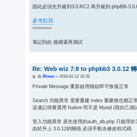
因此必須先升級到3.0.RC2 再升級到 phpBB-3.0.
參考點我
=======
筆記到此 後續還再測試
Re: Web wiz 7.9 to phpbb3 3.0.12 
文
Risen
由
»
2016-02-12 16:35
章
Private Message 重新啟用模組即可恢復正常
Search 功能異常 需要重建 index 重建後也都正
這邊記得要選用 Native 而不是 Mysql (我自己測試
登入功能異常 原先使用的auth_db.php 只能用於3.0
由於升上 3.0.12的關係 必須手動去修改程式碼