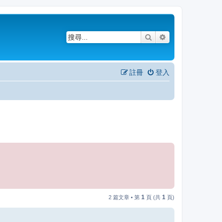
搜尋
進階搜尋
註冊
登入
1
1
2 篇文章 • 第
頁 (共
頁)