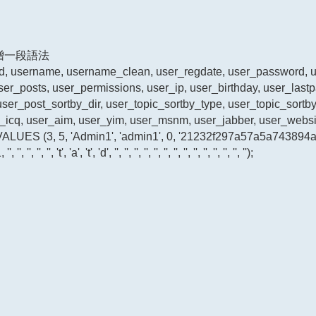
新增一段語法
, username, username_clean, user_regdate, user_password, u
user_posts, user_permissions, user_ip, user_birthday, user_last
ser_post_sortby_dir, user_topic_sortby_type, user_topic_sortby_
_icq, user_aim, user_yim, user_msnm, user_jabber, user_websi
VALUES (3, 5, 'Admin1', 'admin1', 0, '21232f297a57a5a743894a
', '', '', 't', 'a', 't', 'd', '', '', '', '', '', '', '', '', '', '', '', '', '', '');