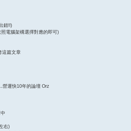
出錯!!)
nx64 (依照電腦架構選擇對應的即可)
參考這篇文章
.營運快10年的論壇 Orz
庫中
b左右)