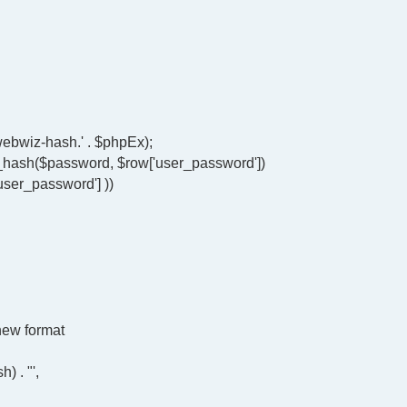
webwiz-hash.' . $phpEx);
k_hash($password, $row['user_password'])
ser_password'] ))
 new format
 . "',