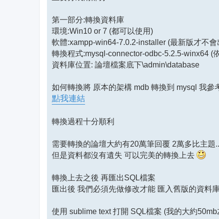
第一部分:轉換資料庫
環境:Win10 or 7 (都可以使用)
軟體:xampp-win64-7.0.2-installer (最新版才不會
轉換程式:mysql-connector-odbc-5.2.5-wi
資料庫位置: 論壇檔案底下\admin\database
如何轉換將 原本的架構 mdb 轉換到 mysql 我
點我連結
轉換過程十分順利
需要轉換的論壇大約有20萬筆回覆 2萬多比主題...
但是資料都沒有遺失 可以完美的轉換上去
轉換上去之後 再匯出SQL檔案
匯出後 我們必須先做修改才能 匯入舊版的資料
使用 sublime text 打開 SQL檔案 (我的大約50m