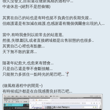
很久沒發文,目前還在做新風格的過程中...
中途休息~(絕對不是想偷懶)
其實在自己的站也是有時也挺不負責任的長期失蹤...
但維護還是有加減在維護,也感謝還有幾個偶爾會出現的人...
當中,有時我會到以前常去的站逛逛,
然後,失聯,斷訊,或者直接網域都是出售狀態的也很多..
其實自己心裡也有點數...
天下無不散的宴席...
隨著年紀愈大,也愈來有體會...
只是自己還是學不會斷捨離...
只能努力多抓住一點時光的尾巴吧...
(做風格過程中的閒晃~)
有時候或許都是在自我感覺良好而己吧...