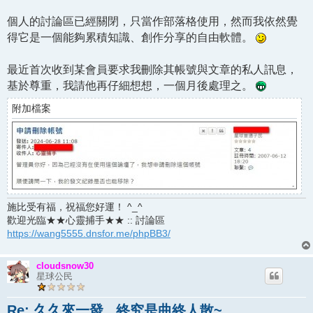
個人的討論區已經關閉，只當作部落格使用，然而我依然覺
得它是一個能夠累積知識、創作分享的自由軟體。
最近首次收到某會員要求我刪除其帳號與文章的私人訊息，
基於尊重，我請他再仔細想想，一個月後處理之。
附加檔案
施比受有福，祝福您好運！ ^_^
歡迎光臨★★心靈捕手★★ :: 討論區
https://wang5555.dnsfor.me/phpBB3/
cloudsnow30
星球公民
Re: 久久來一發...終究是曲終人散~