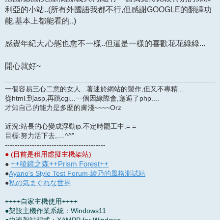
利亞的小站..(所有外國語我都不行,但感謝GOOGLE的翻譯功
能,基本上都能看的..)
感覺年紀大,心態也愈不一樣..但還是一樣的喜歡花花綠綠...
開心就好~
一個容易三心二意的女人...著迷於網站的製作,但又不專精...
從html.到asp,再跳cgi...一個因緣際會,邂逅了php....
才知自己的能力是多麼的膚淺~~~~Orz
近況:站長的心變成浮動ip.不定時罷工中.= =
目標:努力活下去,....^^"
-----------------------------------------
● (目前是租用虛擬主機架站)
++稜鏡之森++Prism Forest++
●
●
Ayano's Style Test Forum-綾乃的風格測試站
●
私の気まぐれな世界
++++自家主機使用++++
●架設主機作業系統：Windows11
●快速架站程式：XAMPP for Windows