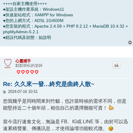
++++自家主機使用++++
●架設主機作業系統：Windows11
●快速架站程式：XAMPP for Windows
●您的上網方式：ADSL 1G/600M
●您安裝的程式：Apache 2.4.58 + PHP 8.2.12 + MariaDB 10.4.32 +
phpMyAdmin-5.2.1
●錯誤代碼及狀態：如說明
心靈捕手
默默耕耘的老師
Re: 久久來一發...終究是曲終人散~
文
2024-07-16 10:51
章
您我幾乎是同時間來到竹貓，也許當時候的需求不同，但是
能堅持近二十個年頭，相信自己的選擇難能可貴！
當今流行速食文化，無論是 FB、IG或 LINE 等，由於可以迅
速累積聲量、傳播訊息，才使得論壇功能較式微。