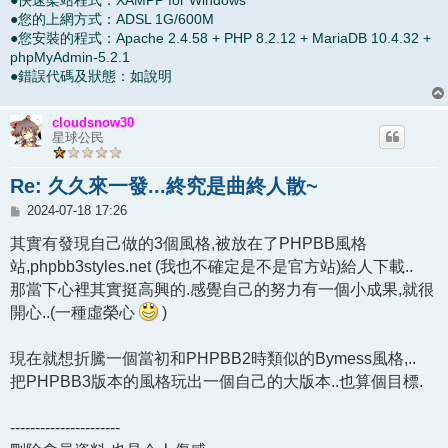
●您的上網方式：ADSL 1G/600M
●您安裝的程式：Apache 2.4.58 + PHP 8.2.12 + MariaDB 10.4.32 +
phpMyAdmin-5.2.1
●錯誤代碼及狀態：如說明
cloudsnow30
星球公民
Re: 久久來一發...終究是曲終人散~
文
2024-07-18 17:26
章
其實有發現自己做的3個風格,被放在了PHPBB風格
站,phpbb3styles.net (我也不確定是不是官方站)給人下載..
那當下心裡其實挺高興的.感覺自己的努力有一個小成果,就很
開心..(一種虛榮心
)
現在就想折騰一個當初和PHPBB2時類似的Bymess風格,..
把PHPBB3版本的風格玩出一個自己的大版本..也算個目標.
----------------------