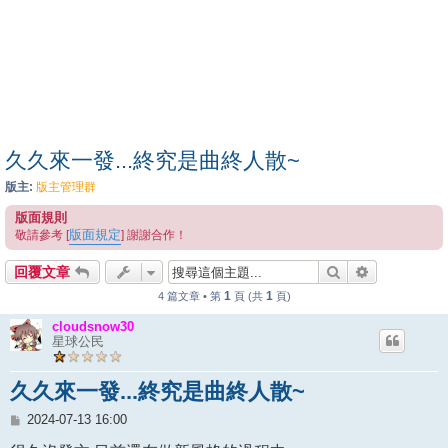
久久來一發...終究是曲終人散~
版主:
版主管理群
版面規則
版面規定
敬請參考 [
] 謝謝合作！
搜尋
進階搜尋
回覆文章
1
1
4 篇文章 • 第
頁 (共
頁)
cloudsnow30
星球公民
久久來一發...終究是曲終人散~
文
2024-07-13 16:00
章