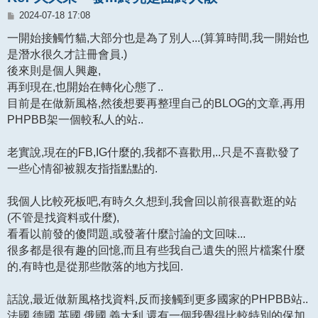
文
2024-07-18 17:08
章
一開始接觸竹貓,大部分也是為了別人...(算算時間,我一開始也
是潛水很久才註冊會員.)
後來則是個人興趣,
再到現在,也開始在轉化心態了..
目前是在做新風格,然後想要再整理自己的BLOG的文章,再用
PHPBB架一個較私人的站..
老實說,現在的FB,IG什麼的,我都不喜歡用,..只是不喜歡發了
一些心情卻被親友指指點點的.
我個人比較死板吧,有時久久想到,我會回以前很喜歡逛的站
(不管是找資料或什麼),
看看以前發的傻問題,或發著什麼討論的文回味...
很多都是很有趣的回憶,而且有些我自己遺失的照片檔案什麼
的,有時也是從那些散落的地方找回.
話說,最近做新風格找資料,反而接觸到更多國家的PHPBB站..
法國,德國,英國,俄國,義大利,還有一個我覺得比較特別的保加