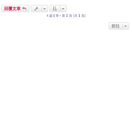
回覆文章
1
1
4 篇文章 • 第
頁 (共
頁)
前往