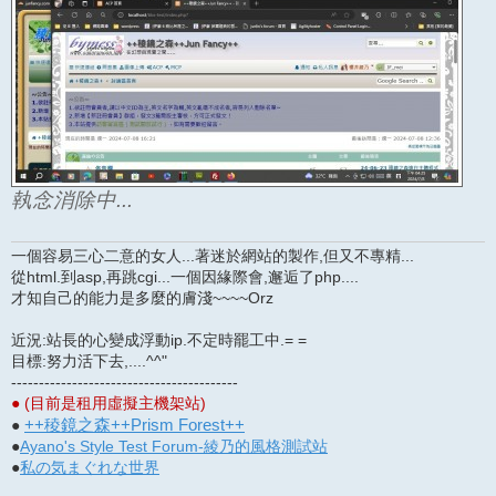
執念消除中...
一個容易三心二意的女人...著迷於網站的製作,但又不專精...
從html.到asp,再跳cgi...一個因緣際會,邂逅了php....
才知自己的能力是多麼的膚淺~~~~Orz
近況:站長的心變成浮動ip.不定時罷工中.= =
目標:努力活下去,....^^"
-----------------------------------------
● (目前是租用虛擬主機架站)
++稜鏡之森++Prism Forest++
●
●
Ayano's Style Test Forum-綾乃的風格測試站
●
私の気まぐれな世界