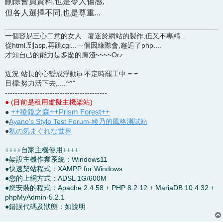
刪除會員資料,也是令人傷感,
但各人選擇不同,也是尊重...
一個容易三心二意的女人...著迷於網站的製作,但又不專精...
從html.到asp,再跳cgi...一個因緣際會,邂逅了php....
才知自己的能力是多麼的膚淺~~~~Orz
近況:站長的心變成浮動ip.不定時罷工中.= =
目標:努力活下去,....^^"
-----------------------------------------
● (目前是租用虛擬主機架站)
++稜鏡之森++Prism Forest++
●
●
Ayano's Style Test Forum-綾乃的風格測試站
●
私の気まぐれな世界
++++自家主機使用++++
●架設主機作業系統：Windows11
●快速架站程式：XAMPP for Windows
●您的上網方式：ADSL 1G/600M
●您安裝的程式：Apache 2.4.58 + PHP 8.2.12 + MariaDB 10.4.32 +
phpMyAdmin-5.2.1
●錯誤代碼及狀態：如說明