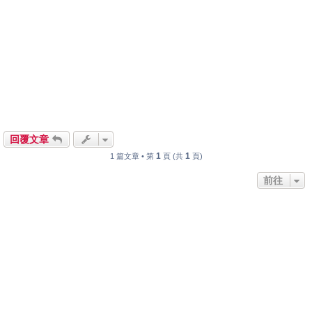
回覆文章
1
1
1 篇文章 • 第
頁 (共
頁)
前往