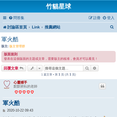
竹貓星球
問答集
註冊
登入
討論區首頁
Link
推薦網站
軍火酷
版主:
版主管理群
版面規則
發表在這個版面的主題或文章，需要版主的核准，會員才可以看見！
搜尋
進階搜尋
回覆文章
1
1
1 篇文章 • 第
頁 (共
頁)
心靈捕手
默默耕耘的老師
軍火酷
文
2020-10-22 09:43
章