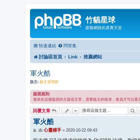
竹貓星球
虛擬網路的真實天堂
快速連結
問答集
討論區首頁
Link
推薦網站
軍火酷
版主:
版主管理群
版面規則
發表在這個版面的主題或文章，需要版主的核准，會員才可以看
搜
回覆文章
軍火酷
文
心靈捕手
由
»
2020-10-22 09:43
章