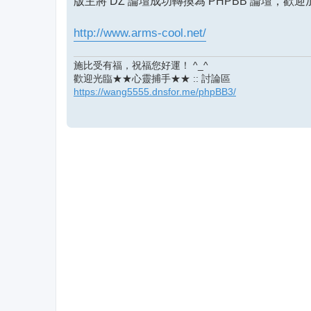
版主將 DZ 論壇成功轉換為 PHPBB 論壇，歡
http://www.arms-cool.net/
施比受有福，祝福您好運！ ^_^
歡迎光臨★★心靈捕手★★ :: 討論區
https://wang5555.dnsfor.me/phpBB3/