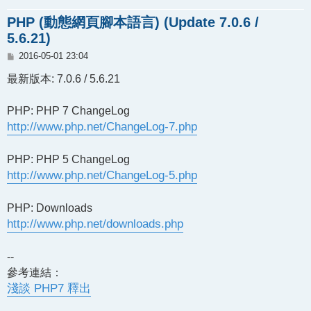
PHP (動態網頁腳本語言) (Update 7.0.6 /
5.6.21)
文
2016-05-01 23:04
章
最新版本: 7.0.6 / 5.6.21
PHP: PHP 7 ChangeLog
http://www.php.net/ChangeLog-7.php
PHP: PHP 5 ChangeLog
http://www.php.net/ChangeLog-5.php
PHP: Downloads
http://www.php.net/downloads.php
--
參考連結：
淺談 PHP7 釋出