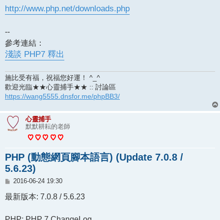
http://www.php.net/downloads.php
--
參考連結：
淺談 PHP7 釋出
施比受有福，祝福您好運！ ^_^
歡迎光臨★★心靈捕手★★ :: 討論區
https://wang5555.dnsfor.me/phpBB3/
心靈捕手
默默耕耘的老師
PHP (動態網頁腳本語言) (Update 7.0.8 /
5.6.23)
文
2016-06-24 19:30
章
最新版本: 7.0.8 / 5.6.23
PHP: PHP 7 ChangeLog