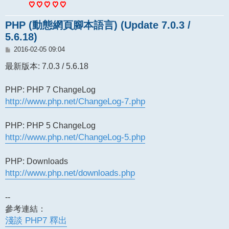
PHP (動態網頁腳本語言) (Update 7.0.3 /
5.6.18)
文
2016-02-05 09:04
章
最新版本: 7.0.3 / 5.6.18
PHP: PHP 7 ChangeLog
http://www.php.net/ChangeLog-7.php
PHP: PHP 5 ChangeLog
http://www.php.net/ChangeLog-5.php
PHP: Downloads
http://www.php.net/downloads.php
--
參考連結：
淺談 PHP7 釋出