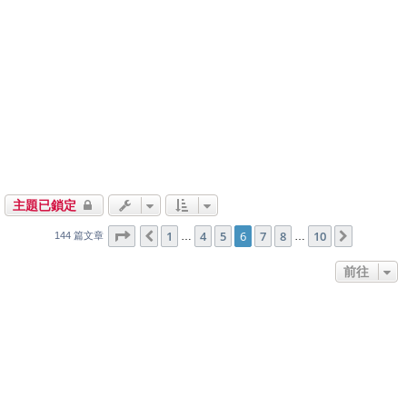
主題已鎖定
6
10
第
頁 (共
1
4
頁)
5
6
7
8
10
上一頁
下一頁
…
…
144 篇文章
前往