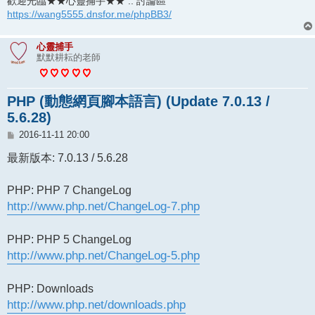
歡迎光臨★★心靈捕手★★ :: 討論區
https://wang5555.dnsfor.me/phpBB3/
心靈捕手
默默耕耘的老師
PHP (動態網頁腳本語言) (Update 7.0.13 /
5.6.28)
文
2016-11-11 20:00
章
最新版本: 7.0.13 / 5.6.28
PHP: PHP 7 ChangeLog
http://www.php.net/ChangeLog-7.php
PHP: PHP 5 ChangeLog
http://www.php.net/ChangeLog-5.php
PHP: Downloads
http://www.php.net/downloads.php