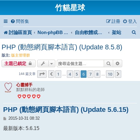
竹貓星球
問答集
註冊
登入
討論區首頁
架站
Non-phpBB specific
自由軟體或免費軟體
PHP (動態網頁腳本語言) (Update 8.5.8)
版主:
版主管理群
搜尋
進階搜尋
主題已鎖定
6
10
第
頁 (共
1
4
頁)
5
6
7
8
10
上一頁
下一頁
…
…
144 篇文章
心靈捕手
默默耕耘的老師
PHP (動態網頁腳本語言) (Update 5.6.15)
文
2015-10-31 08:32
章
最新版本: 5.6.15