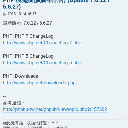
5.6.27)
文
2016-10-14 16:17
章
最新版本: 7.0.12 / 5.6.27
PHP: PHP 7 ChangeLog
http://www.php.net/ChangeLog-7.php
PHP: PHP 5 ChangeLog
http://www.php.net/ChangeLog-5.php
PHP: Downloads
http://www.php.net/downloads.php
--
參考連結：
http://phpbb-tw.net/phpbb/viewtopic.php?t=57382
施比受有福，祝福您好運！ ^_^