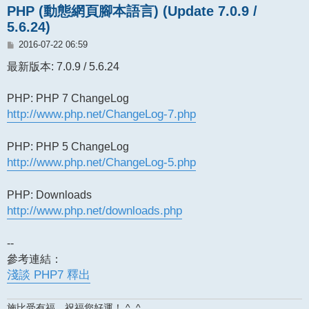
PHP (動態網頁腳本語言) (Update 7.0.9 /
5.6.24)
文
2016-07-22 06:59
章
最新版本: 7.0.9 / 5.6.24
PHP: PHP 7 ChangeLog
http://www.php.net/ChangeLog-7.php
PHP: PHP 5 ChangeLog
http://www.php.net/ChangeLog-5.php
PHP: Downloads
http://www.php.net/downloads.php
--
參考連結：
淺談 PHP7 釋出
施比受有福，祝福您好運！ ^_^