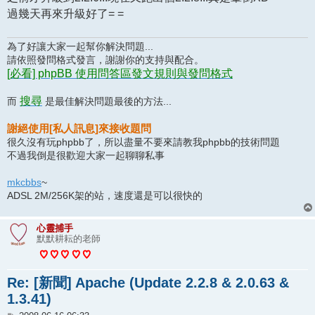
過幾天再來升級好了= =
為了好讓大家一起幫你解決問題...
請依照發問格式發言，謝謝你的支持與配合。
[必看] phpBB 使用問答區發文規則與發問格式
搜尋
而
是最佳解決問題最後的方法...
謝絕使用[私人訊息]來接收題問
很久沒有玩phpbb了，所以盡量不要來請教我phpbb的技術問題
不過我倒是很歡迎大家一起聊聊私事
mkcbbs
~
ADSL 2M/256K架的站，速度還是可以很快的
心靈捕手
默默耕耘的老師
Re: [新聞] Apache (Update 2.2.8 & 2.0.63 &
1.3.41)