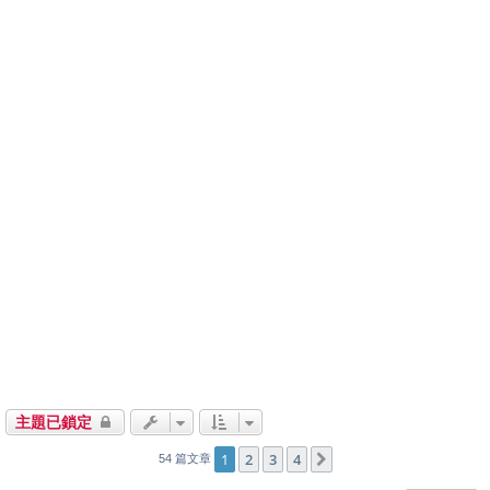
主題已鎖定
1
2
3
4
下一頁
54 篇文章