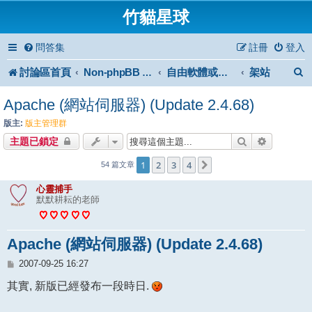
竹貓星球
問答集
註冊
登入
討論區首頁
架站
Non-phpBB specific
自由軟體或免費軟體
Apache (網站伺服器) (Update 2.4.68)
版主:
版主管理群
搜尋
進階搜尋
主題已鎖定
1
2
3
4
下一頁
54 篇文章
心靈捕手
默默耕耘的老師
Apache (網站伺服器) (Update 2.4.68)
文
2007-09-25 16:27
章
其實, 新版已經發布一段時日.