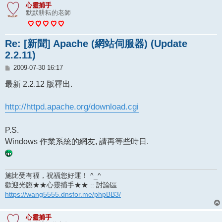
心靈捕手
默默耕耘的老師
Re: [新聞] Apache (網站伺服器) (Update
2.2.11)
文
2009-07-30 16:17
章
最新 2.2.12 版釋出.
http://httpd.apache.org/download.cgi
P.S.
Windows 作業系統的網友, 請再等些時日.
施比受有福，祝福您好運！ ^_^
歡迎光臨★★心靈捕手★★ :: 討論區
https://wang5555.dnsfor.me/phpBB3/
心靈捕手