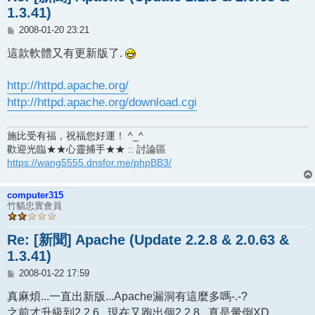
1.3.41)
文
2008-01-20 23:21
章
這款軟體又有更新版了.
http://httpd.apache.org/
http://httpd.apache.org/download.cgi
施比受有福，祝福您好運！ ^_^
歡迎光臨★★心靈捕手★★ :: 討論區
https://wang5555.dnsfor.me/phpBB3/
computer315
竹貓忠實會員
Re: [新聞] Apache (Update 2.2.8 & 2.0.63 &
1.3.41)
文
2008-01-22 17:59
章
真麻煩...一直出新版...Apache漏洞有這麼多嗎-.-?
之前才升級到2.2.6...現在又跑出個2.2.8...真是暈倒XD