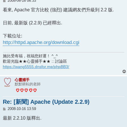
文
2008-06-16 06:33
章
看來, Apache 官方比較 (強烈) 建議網友們升級到 2.2 版.
日前, 最新版 (2.2.9) 已經釋出.
下載位址:
http://httpd.apache.org/download.cgi
施比受有福，祝福您好運！ ^_^
歡迎光臨★★心靈捕手★★ :: 討論區
https://wang5555.dnsfor.me/phpBB3/
心靈捕手
默默耕耘的老師
Re: [新聞] Apache (Update 2.2.9)
文
2008-10-16 13:59
章
最新 2.2.10 版釋出.