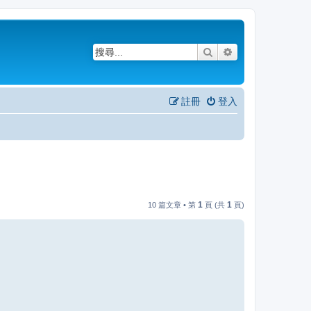
搜尋
進階搜尋
註冊
登入
1
1
10 篇文章 • 第
頁 (共
頁)