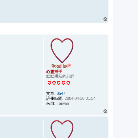
回
頂
端
心靈捕手
默默耕耘的老師
文章:
8547
註冊時間:
2004-04-30 01:54
來自:
Taiwan
回
頂
端