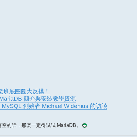
QL 老班底團圓大反撲！
aDB- MariaDB 簡介與安裝教學資源
SQL 創始者 Michael Widenius 的訪談
空的話，那麼一定得試試 MariaDB。