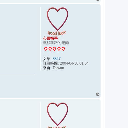
頂
端
心靈捕手
默默耕耘的老師
文章:
8547
註冊時間:
2004-04-30 01:54
來自:
Taiwan
回
頂
端