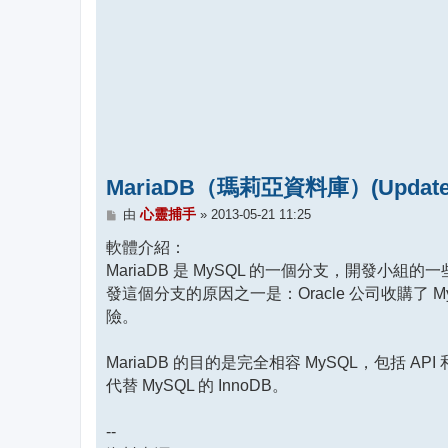
MariaDB（瑪莉亞資料庫）(Update 1
文
心靈捕手
由
»
2013-05-21 11:25
章
軟體介紹：
MariaDB 是 MySQL 的一個分支，開發小組
發這個分支的原因之一是：Oracle 公司收購了 
險。
MariaDB 的目的是完全相容 MySQL，包括 A
代替 MySQL 的 InnoDB。
--