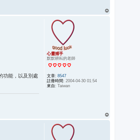
回
頂
端
心靈捕手
默默耕耘的老師
5.7 的功能，以及別處
文章:
8547
註冊時間:
2004-04-30 01:54
來自:
Taiwan
回
頂
端