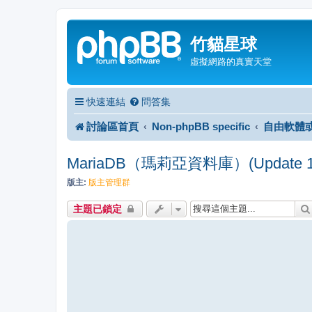
竹貓星球
虛擬網路的真實天堂
快速連結
問答集
討論區首頁
Non-phpBB specific
自由軟體
MariaDB（瑪莉亞資料庫）(Update 12
版主:
版主管理群
主題已鎖定