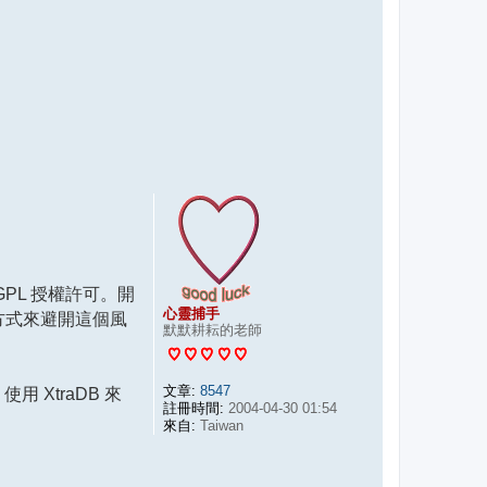
GPL 授權許可。開
心靈捕手
的方式來避開這個風
默默耕耘的老師
文章:
8547
用 XtraDB 來
註冊時間:
2004-04-30 01:54
來自:
Taiwan