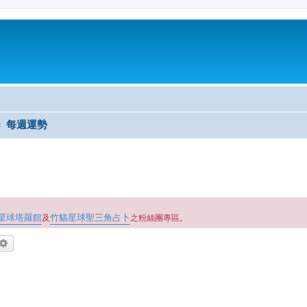
每週運勢
星球塔羅館
竹貓星球聖三角占卜
及
之粉絲團專區。
尋
進階搜尋