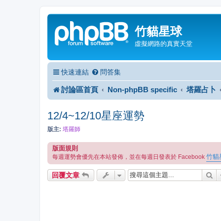
竹貓星球
虛擬網路的真實天堂
快速連結
問答集
討論區首頁
Non-phpBB specific
塔羅占卜
12/4~12/10星座運勢
版主:
塔羅師
版面規則
竹貓
每週運勢會優先在本站發佈，並在每週日發表於 Facebook
搜
回覆文章