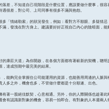
的落差，不知道自己現階段是什麼位置，應該要做什麼事，很容
待遇很差，對公司、上司同事有很多不滿與抱怨。
很多「情緒勒索」的狀況發生，例如：看對方不順眼、多疑猜忌
不滿，發洩在對方身上。建議要好好正視自己內心的陰暗面，能
好的康莊大道」為你開啟，在各個方面都有著嶄新的契機，聰明
源，達成預期中最完美的結果。
」，能夠完全掌握住公司能運用的資源，也能善用周邊的人脈與
貴人多之外，機會也多，不管做什麼都是十分順遂、出色。
彿有著一股絕佳默契，心意相通。另外，你的人際關係也趁著此
週會有認識新對象的機會，容易一拍即合。有對象的人本週兩人