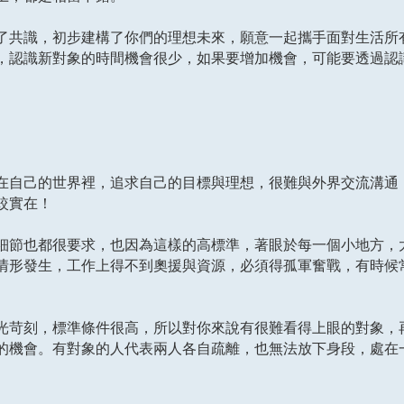
了共識，初步建構了你們的理想未來，願意一起攜手面對生活所
，認識新對象的時間機會很少，如果要增加機會，可能要透過認
在自己的世界裡，追求自己的目標與理想，很難與外界交流溝通
較實在！
細節也都很要求，也因為這樣的高標準，著眼於每一個小地方，
情形發生，工作上得不到奧援與資源，必須得孤軍奮戰，有時候
光苛刻，標準條件很高，所以對你來說有很難看得上眼的對象，
的機會。有對象的人代表兩人各自疏離，也無法放下身段，處在