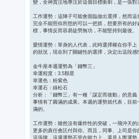
變，全神貫注地專注於這個目標衝刺，是一張對
工作運勢：這陣子可能會面臨做出選擇，然而這
完全不能照你所想的可以一把抓，想要所有的好
標，事情反而容易徒勞無功，不能堅持到最後。
愛情運勢：單身的人代表，此時選擇權在你手上
的狀況，現在到了關鍵性的選擇，決定出這段感
金牛座本週運勢為「錢幣三」
幸運程度：3.5顆星
幸運色：粉紫色
幸運石：綠松石
分析：「錢幣三」有一種「謀定而後動」的意義
事情有了圓滿的成果。本週的運勢就代表，目前
滿的。
工作運勢：雖然沒有爆炸性的突破，一飛沖天的
更多的責任會託付與你。而且，同事、上司是你
這張牌，這週運勢不管在能力上，還是人際運勢