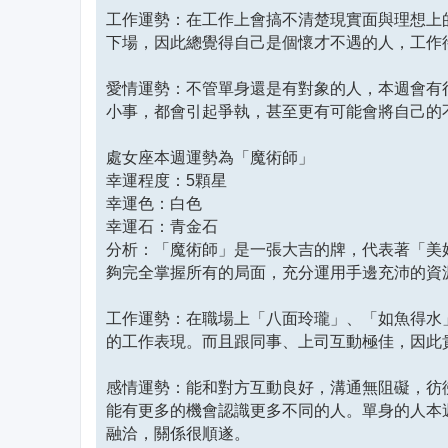
工作運勢：在工作上會搞不清楚現實面與理想上
下場，因此總覺得自己是個懷才不遇的人，工作
愛情運勢：不管單身還是有對象的人，本週會有
小事，都會引起爭執，甚至更有可能會將自己的
處女座本週運勢為「魔術師」
幸運程度：5顆星
幸運色：白色
幸運石：青金石
分析：「魔術師」是一張大吉的牌，代表著「美
夠完全掌握所有的局面，充分運用手邊充沛的資
工作運勢：在職場上「八面玲瓏」、「如魚得水
的工作表現。而且跟同事、上司互動極佳，因此
感情運勢：能和對方互動良好，溝通無阻礙，彷
能有更多的機會認識更多不同的人。單身的人本
融洽，關係很順遂。