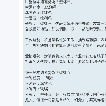
巨蟹座本週運勢為「聖杯三」
幸運程度：3.5顆星
幸運色：橘紅色
幸運石：拉利瑪
分析：「聖杯三」代表這陣子適合去跟朋友聚一
合找個好地點，好友們揪一揪，一起吃喝玩樂，
工作運勢：若是業務性質工作，抽到這張牌，表
作，可能遇到合作對象是以前就有交情的，或是
愛情運勢：對單身的人代表，本週你的社交場子
對象的人代表，最近邀約太多，參加活動場子時
獅子座本週運勢為「聖杯五」
幸運程度：1顆星
幸運色：深紫色
幸運石：瑪瑙
分析：「聖杯五」是一張負面情緒很重，內心有
尤人。但這一切都是自己的「幻覺」，其實你也