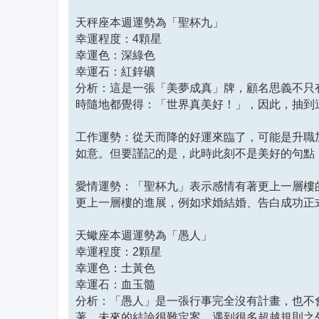
天秤座本週運勢為「聖杯九」
幸運程度：4顆星
幸運色：深綠色
幸運石：紅鋅礦
分析：這是一張「美夢成真」牌，顧名思義不只
時隨地都覺得：「世界真美好！」，因此，抽到
工作運勢：從天而降的好運來臨了，可能是升職
如意。但要謹記的是，此時此刻不是美好的句點
愛情運勢：「聖杯九」表示感情有著更上一層樓
更上一層樓的進展，例如求婚結婚、告白成功正
天蠍座本週運勢為「愚人」
幸運程度：2顆星
幸運色：土黃色
幸運石：血玉髓
分析：「愚人」是一張行事完全沒有計畫，也不
著，未來的結論很難定案，遇到很多超越規則之