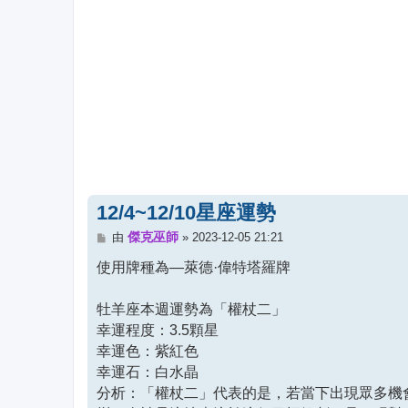
12/4~12/10星座運勢
文
傑克巫師
由
»
2023-12-05 21:21
章
使用牌種為—萊德·偉特塔羅牌
牡羊座本週運勢為「權杖二」
幸運程度：3.5顆星
幸運色：紫紅色
幸運石：白水晶
分析：「權杖二」代表的是，若當下出現眾多機