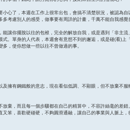
要小心了，本週在工作上很常出包，會搞不清楚狀況，被認為自
多多考慮別人的感受，做事要有周詳的計畫，千萬不能自我感覺
，能讓你擺脫以往的包袱，完全的解放自我，或是遇到「非主流
模式。單身的人代表，本週會有意想不到的邂逅，或是碰(看)上
變多，使你想做一些以往不曾做過的事。
以及擁有鋼鐵般的意志，現在看似低調、不顯眼，但不放棄不服
不放棄，而且每一個步驟都在自己的精算中，不容許絲毫的差錯
直又笨，喜歡硬碰硬，不夠圓滑通融，讓自己的事業與人脈上，