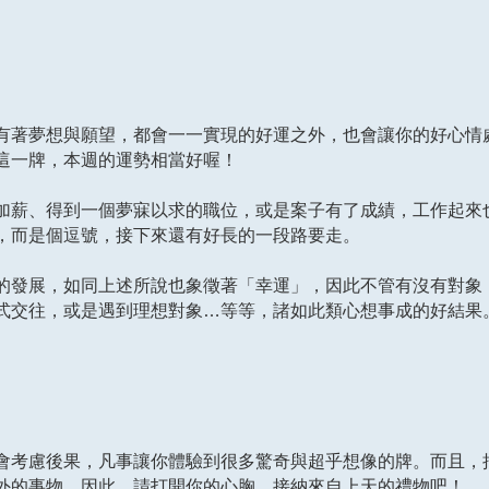
有著夢想與願望，都會一一實現的好運之外，也會讓你的好心情
這一牌，本週的運勢相當好喔！
加薪、得到一個夢寐以求的職位，或是案子有了成績，工作起來
，而是個逗號，接下來還有好長的一段路要走。
的發展，如同上述所說也象徵著「幸運」，因此不管有沒有對象
式交往，或是遇到理想對象…等等，諸如此類心想事成的好結果
會考慮後果，凡事讓你體驗到很多驚奇與超乎想像的牌。而且，
外的事物，因此，請打開你的心胸，接納來自上天的禮物吧！