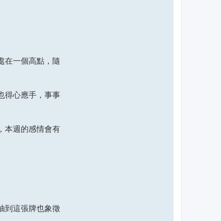
處在一個高點，隨
也得心應手，事事
，本週的感情會有
。
抽到這張牌也象徵