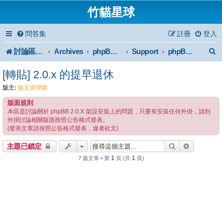
竹貓星球
問答集
註冊
登入
討論區首頁
Archives
Support
phpBB2 Forum Archive
phpBB 2 安裝與使用
[轉貼] 2.0.x 的提早退休
版主:
版主管理群
版面規則
本區是討論關於 phpBB 2.0.X 架設安裝上的問題，只要有安裝任何外掛，請到
外掛討論相關版面按照公告格式發表。
(發表文章請按照公告格式發表，違者砍文)
搜尋
進階搜尋
主題已鎖定
1
1
7 篇文章 • 第
頁 (共
頁)