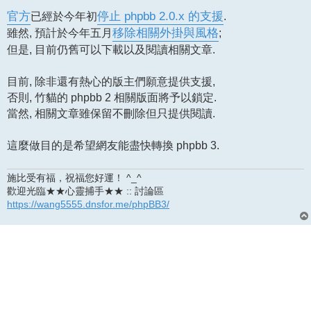
章
官方
已經於今年初
停止 phpbb 2.0.x 的支援
.
雖然, 預計於今年五月
移除相關外掛與風格
;
但是, 目前仍舊可以下載以及閱讀相關文章.
目前, 除非還有熱心的版主們願意提供支援,
否則, 竹貓的 phpbb 2 相關版面將予以鎖定.
當然, 相關文章雖保留不刪除但只提供閱讀.
這麼做目的是希望網友能盡快轉換 phpbb 3.
施比受有福，祝福您好運！ ^_^
歡迎光臨★★心靈捕手★★ :: 討論區
https://wang5555.dnsfor.me/phpBB3/