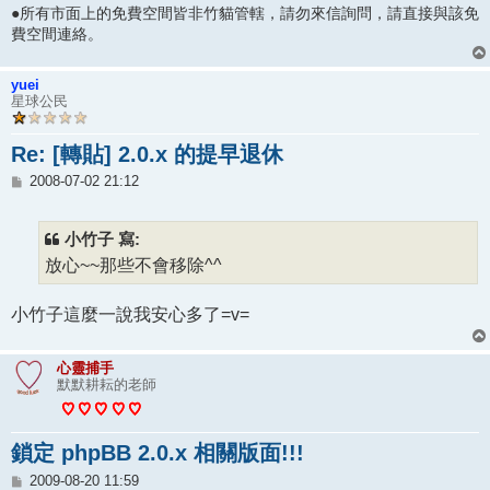
●所有市面上的免費空間皆非竹貓管轄，請勿來信詢問，請直接與該免
費空間連絡。
yuei
星球公民
Re: [轉貼] 2.0.x 的提早退休
文
2008-07-02 21:12
章
小竹子 寫:
放心~~那些不會移除^^
小竹子這麼一說我安心多了=v=
心靈捕手
默默耕耘的老師
鎖定 phpBB 2.0.x 相關版面!!!
文
2009-08-20 11:59