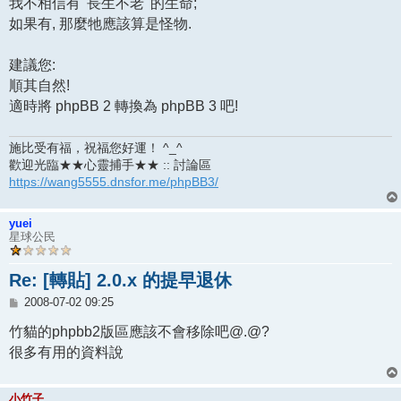
我不相信有 '長生不老' 的生命;
如果有, 那麼牠應該算是怪物.
建議您:
順其自然!
適時將 phpBB 2 轉換為 phpBB 3 吧!
施比受有福，祝福您好運！ ^_^
歡迎光臨★★心靈捕手★★ :: 討論區
https://wang5555.dnsfor.me/phpBB3/
yuei
星球公民
Re: [轉貼] 2.0.x 的提早退休
文
2008-07-02 09:25
章
竹貓的phpbb2版區應該不會移除吧@.@?
很多有用的資料說
小竹子