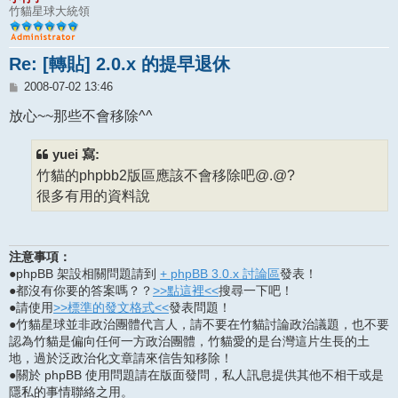
竹貓星球大統領
Re: [轉貼] 2.0.x 的提早退休
文
2008-07-02 13:46
章
放心~~那些不會移除^^
yuei 寫:
竹貓的phpbb2版區應該不會移除吧@.@?
很多有用的資料說
注意事項：
●phpBB 架設相關問題請到
+ phpBB 3.0.x 討論區
發表！
●都沒有你要的答案嗎？？
>>點這裡<<
搜尋一下吧！
●請使用
>>標準的發文格式<<
發表問題！
●竹貓星球並非政治團體代言人，請不要在竹貓討論政治議題，也不要
認為竹貓是偏向任何一方政治團體，竹貓愛的是台灣這片生長的土
地，過於泛政治化文章請來信告知移除！
●關於 phpBB 使用問題請在版面發問，私人訊息提供其他不相干或是
隱私的事情聯絡之用。