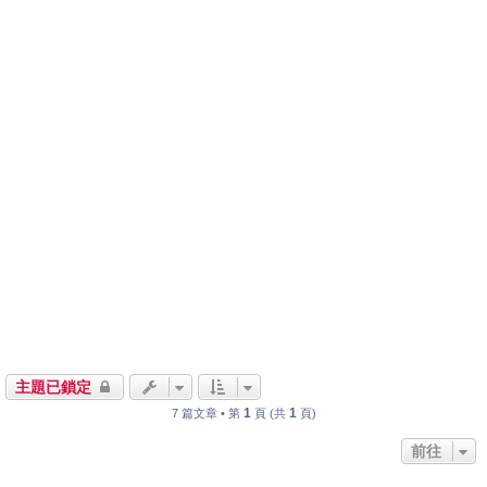
主題已鎖定
1
1
7 篇文章 • 第
頁 (共
頁)
前往