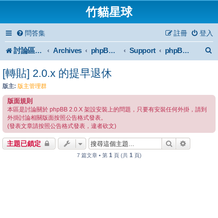
竹貓星球
問答集
註冊
登入
討論區首頁
Archives
Support
phpBB2 Forum Archive
phpBB 2 安裝與使用
[轉貼] 2.0.x 的提早退休
版主:
版主管理群
版面規則
本區是討論關於 phpBB 2.0.X 架設安裝上的問題，只要有安裝任何外掛，請到
外掛討論相關版面按照公告格式發表。
(發表文章請按照公告格式發表，違者砍文)
搜尋
進階搜尋
主題已鎖定
1
1
7 篇文章 • 第
頁 (共
頁)