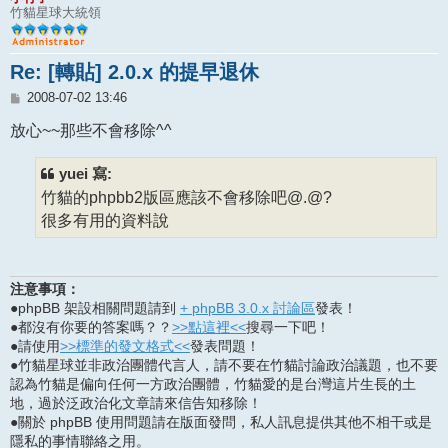
竹貓星球大統領
Re: [轉貼] 2.0.x 的提早退休
文
2008-07-02 13:46
章
放心~~那些不會移除^^
yuei 寫:
竹貓的phpbb2版區應該不會移除吧@.@?
很多有用的資料說
注意事項：
●phpBB 架設相關問題請到
+ phpBB 3.0.x 討論區
發表！
●都沒有你要的答案嗎？？
>>點這裡<<
搜尋一下吧！
●請使用
>>標準的發文格式<<
發表問題！
●竹貓星球並非政治團體代言人，請不要在竹貓討論政治議題，也不要
認為竹貓是偏向任何一方政治團體，竹貓愛的是台灣這片生長的土
地，過於泛政治化文章請來信告知移除！
●關於 phpBB 使用問題請在版面發問，私人訊息提供其他不相干或是
隱私的事情聯絡之用。