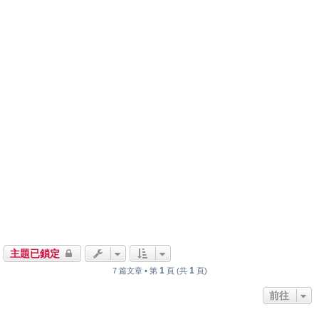
主題已鎖定
1
1
7 篇文章 • 第
頁 (共
頁)
前往