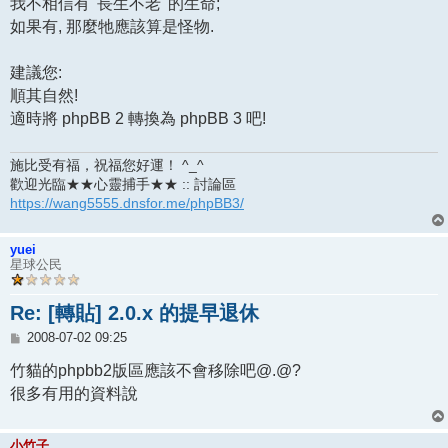
我不相信有 '長生不老' 的生命;
如果有, 那麼牠應該算是怪物.
建議您:
順其自然!
適時將 phpBB 2 轉換為 phpBB 3 吧!
施比受有福，祝福您好運！ ^_^
歡迎光臨★★心靈捕手★★ :: 討論區
https://wang5555.dnsfor.me/phpBB3/
yuei
星球公民
Re: [轉貼] 2.0.x 的提早退休
文
2008-07-02 09:25
章
竹貓的phpbb2版區應該不會移除吧@.@?
很多有用的資料說
小竹子