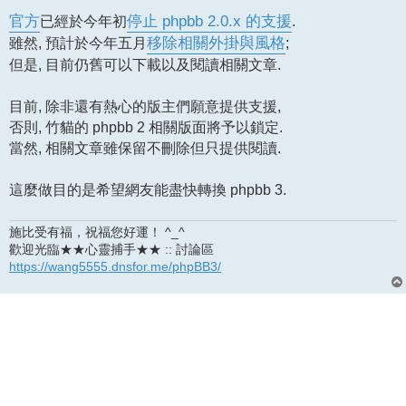
章
官方
已經於今年初
停止 phpbb 2.0.x 的支援
.
雖然, 預計於今年五月
移除相關外掛與風格
;
但是, 目前仍舊可以下載以及閱讀相關文章.
目前, 除非還有熱心的版主們願意提供支援,
否則, 竹貓的 phpbb 2 相關版面將予以鎖定.
當然, 相關文章雖保留不刪除但只提供閱讀.
這麼做目的是希望網友能盡快轉換 phpbb 3.
施比受有福，祝福您好運！ ^_^
歡迎光臨★★心靈捕手★★ :: 討論區
https://wang5555.dnsfor.me/phpBB3/