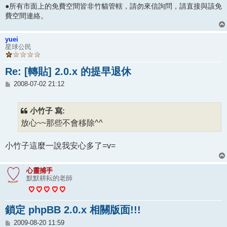
●所有市面上的免費空間皆非竹貓管轄，請勿來信詢問，請直接與該免
費空間連絡。
yuei
星球公民
Re: [轉貼] 2.0.x 的提早退休
文
2008-07-02 21:12
章
小竹子 寫:
放心~~那些不會移除^^
小竹子這麼一說我安心多了=v=
心靈捕手
默默耕耘的老師
鎖定 phpBB 2.0.x 相關版面!!!
文
2009-08-20 11:59