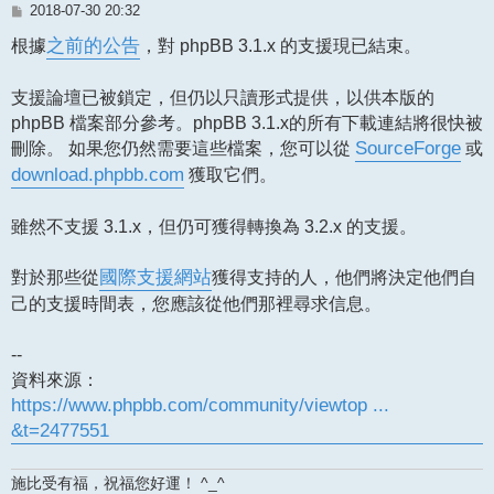
文
2018-07-30 20:32
章
根據
之前的公告
，對 phpBB 3.1.x 的支援現已結束。
支援論壇已被鎖定，但仍以只讀形式提供，以供本版的
phpBB 檔案部分參考。phpBB 3.1.x的所有下載連結將很快被
刪除。 如果您仍然需要這些檔案，您可以從
SourceForge
或
download.phpbb.com
獲取它們。
雖然不支援 3.1.x，但仍可獲得轉換為 3.2.x 的支援。
對於那些從
國際支援網站
獲得支持的人，他們將決定他們自
己的支援時間表，您應該從他們那裡尋求信息。
--
資料來源：
https://www.phpbb.com/community/viewtop ...
&t=2477551
施比受有福，祝福您好運！ ^_^