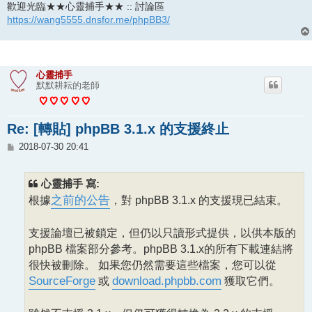
歡迎光臨★★心靈捕手★★ :: 討論區
https://wang5555.dnsfor.me/phpBB3/
心靈捕手
默默耕耘的老師
Re: [轉貼] phpBB 3.1.x 的支援終止
文
2018-07-30 20:41
章
心靈捕手 寫:
根據
之前的公告
，對 phpBB 3.1.x 的支援現已結束。
支援論壇已被鎖定，但仍以只讀形式提供，以供本版的
phpBB 檔案部分參考。phpBB 3.1.x的所有下載連結將
很快被刪除。 如果您仍然需要這些檔案，您可以從
SourceForge
或
download.phpbb.com
獲取它們。