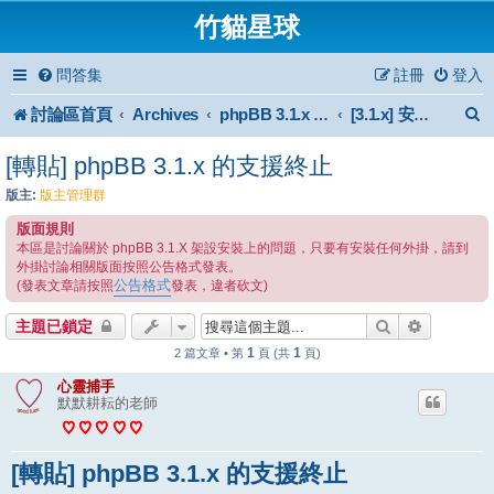
竹貓星球
問答集
註冊
登入
討論區首頁
Archives
phpBB 3.1.x Forum Archive
[3.1.x] 安裝與使用
[轉貼] phpBB 3.1.x 的支援終止
版主:
版主管理群
版面規則
本區是討論關於 phpBB 3.1.X 架設安裝上的問題，只要有安裝任何外掛，請到
外掛討論相關版面按照公告格式發表。
公告格式
(發表文章請按照
發表，違者砍文)
搜尋
進階搜尋
主題已鎖定
1
1
2 篇文章 • 第
頁 (共
頁)
心靈捕手
默默耕耘的老師
[轉貼] phpBB 3.1.x 的支援終止