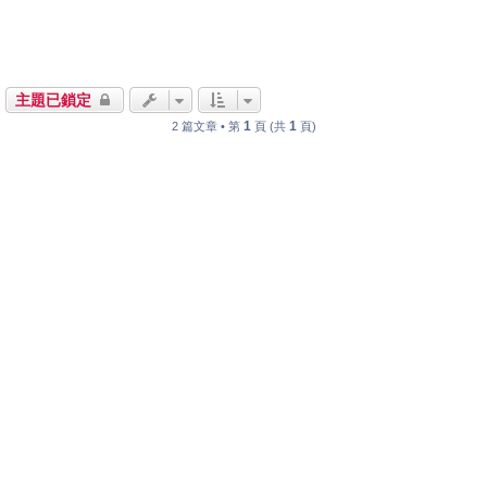
主題已鎖定
1
1
2 篇文章 • 第
頁 (共
頁)