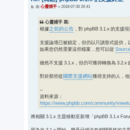
文
心靈捕手
由
»
2018-07-30 20:41
章
心靈捕手 寫:
根據
之前的公告
，對 phpBB 3.1.x 的支
支援論壇已被鎖定，但仍以只讀形式提供，以供本
如果您仍然需要這些檔案，您可以從
Sourc
雖然不支援 3.1.x，但仍可獲得轉換為 3.2.x
對於那些從
國際支援網站
獲得支持的人，他
--
資料來源：
https://www.phpbb.com/community/viewto
將相關 3.1.x 主題移動至新增「phpBB 3.1.x F
因為自 3.1.x 開始，幾乎已經沒有相關風格