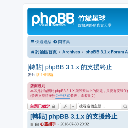
竹貓星球
虛擬網路的真實天堂
快速連結
問答集
討論區首頁
Archives
phpBB 3.1.x Forum A
[轉貼] phpBB 3.1.x 的支援終止
版主:
版主管理群
版面規則
本區是討論關於 phpBB 3.1.X 架設安裝上的問題，只要有
公告格式
(發表文章請按照
發表，違者砍文)
主題已鎖定
[轉貼] phpBB 3.1.x 的支援終止
文
心靈捕手
由
»
2018-07-30 20:32