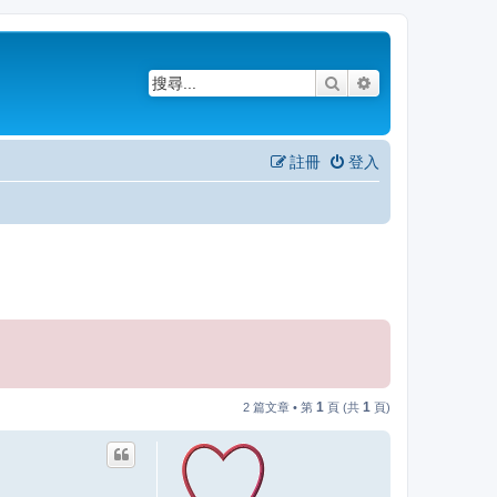
搜尋
進階搜尋
註冊
登入
1
1
2 篇文章 • 第
頁 (共
頁)