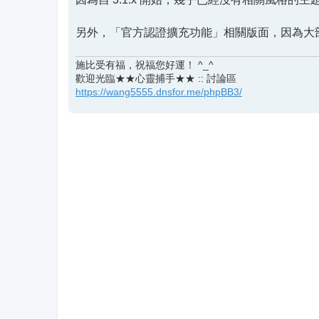
另外，「官方認證擴充功能」相關版面，因為大部份相容
施比受有福，祝福您好運！ ^_^
歡迎光臨★★心靈捕手★★ :: 討論區
https://wang5555.dnsfor.me/phpBB3/