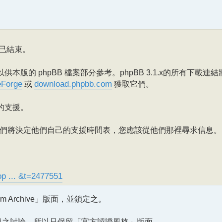
援現已結束。
版的 phpBB 檔案部分參考。phpBB 3.1.x的所有下載連
eForge
或
download.phpbb.com
獲取它們。
 的支援。
們將決定他們自己的支援時間表，您應該從他們那裡尋求信息。
p ... &t=2477551
orum Archive」版面，並鎖定之。
的主題之討論，所以只保留「官方認證風格」版面。