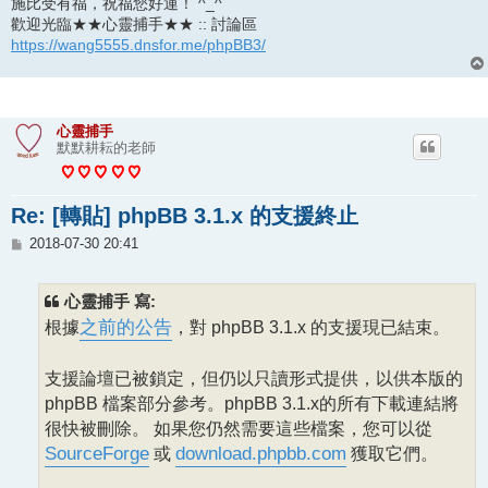
施比受有福，祝福您好運！ ^_^
歡迎光臨★★心靈捕手★★ :: 討論區
https://wang5555.dnsfor.me/phpBB3/
心靈捕手
默默耕耘的老師
Re: [轉貼] phpBB 3.1.x 的支援終止
文
2018-07-30 20:41
章
心靈捕手 寫:
根據
之前的公告
，對 phpBB 3.1.x 的支援現已結束。
支援論壇已被鎖定，但仍以只讀形式提供，以供本版的
phpBB 檔案部分參考。phpBB 3.1.x的所有下載連結將
很快被刪除。 如果您仍然需要這些檔案，您可以從
SourceForge
或
download.phpbb.com
獲取它們。