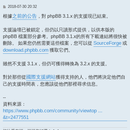
文
2018-07-30 20:32
章
根據
之前的公告
，對 phpBB 3.1.x 的支援現已結束。
支援論壇已被鎖定，但仍以只讀形式提供，以供本版的
phpBB 檔案部分參考。phpBB 3.1.x的所有下載連結將很快被
刪除。 如果您仍然需要這些檔案，您可以從
SourceForge
或
download.phpbb.com
獲取它們。
雖然不支援 3.1.x，但仍可獲得轉換為 3.2.x 的支援。
對於那些從
國際支援網站
獲得支持的人，他們將決定他們自
己的支援時間表，您應該從他們那裡尋求信息。
--
資料來源：
https://www.phpbb.com/community/viewtop ...
&t=2477551