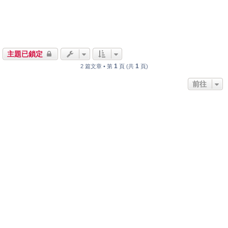
主題已鎖定
1
1
2 篇文章 • 第
頁 (共
頁)
前往