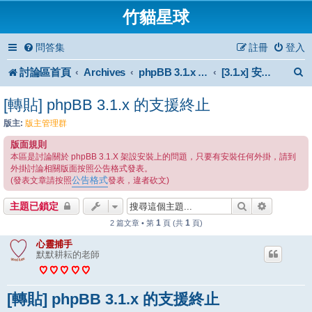
竹貓星球
問答集
註冊
登入
討論區首頁
Archives
phpBB 3.1.x Forum Archive
[3.1.x] 安裝與使用
[轉貼] phpBB 3.1.x 的支援終止
版主:
版主管理群
版面規則
本區是討論關於 phpBB 3.1.X 架設安裝上的問題，只要有安裝任何外掛，請到
外掛討論相關版面按照公告格式發表。
公告格式
(發表文章請按照
發表，違者砍文)
搜尋
進階搜尋
主題已鎖定
1
1
2 篇文章 • 第
頁 (共
頁)
心靈捕手
默默耕耘的老師
[轉貼] phpBB 3.1.x 的支援終止