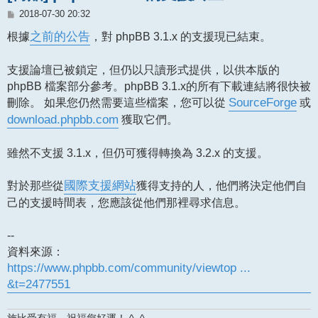
文
2018-07-30 20:32
章
根據
之前的公告
，對 phpBB 3.1.x 的支援現已結束。
支援論壇已被鎖定，但仍以只讀形式提供，以供本版的
phpBB 檔案部分參考。phpBB 3.1.x的所有下載連結將很快被
刪除。 如果您仍然需要這些檔案，您可以從
SourceForge
或
download.phpbb.com
獲取它們。
雖然不支援 3.1.x，但仍可獲得轉換為 3.2.x 的支援。
對於那些從
國際支援網站
獲得支持的人，他們將決定他們自
己的支援時間表，您應該從他們那裡尋求信息。
--
資料來源：
https://www.phpbb.com/community/viewtop ...
&t=2477551
施比受有福，祝福您好運！ ^_^