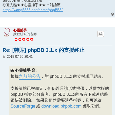
歡迎光臨★★心靈捕手★★ :: 討論區
https://wang5555.dnsfor.me/phpBB3/
心靈捕手
默默耕耘的老師
Re: [轉貼] phpBB 3.1.x 的支援終止
文
2018-07-30 20:41
章
心靈捕手 寫:
根據
之前的公告
，對 phpBB 3.1.x 的支援現已結束。
支援論壇已被鎖定，但仍以只讀形式提供，以供本版的
phpBB 檔案部分參考。phpBB 3.1.x的所有下載連結將
很快被刪除。 如果您仍然需要這些檔案，您可以從
SourceForge
或
download.phpbb.com
獲取它們。