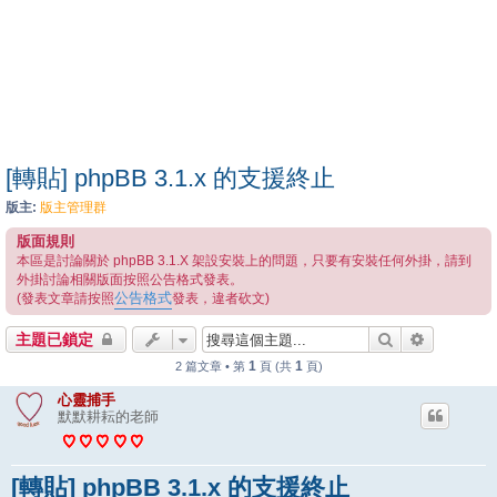
[轉貼] phpBB 3.1.x 的支援終止
版主:
版主管理群
版面規則
本區是討論關於 phpBB 3.1.X 架設安裝上的問題，只要有安裝任何外掛，請到
外掛討論相關版面按照公告格式發表。
公告格式
(發表文章請按照
發表，違者砍文)
搜尋
進階搜尋
主題已鎖定
1
1
2 篇文章 • 第
頁 (共
頁)
心靈捕手
默默耕耘的老師
[轉貼] phpBB 3.1.x 的支援終止