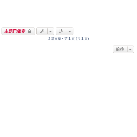
主題已鎖定
1
1
2 篇文章 • 第
頁 (共
頁)
前往