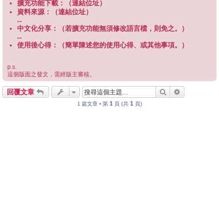
擴充功能下載：（連結位址）
資料來源：（連結位址）
--
中文化分享：（若擴充功能無須修改語言檔，則免之。）
--
使用後心得：（簡單陳述您的使用心得、或其他事項。）
p.s.
這個版面之發文，需經版主審核。
搜尋
進階搜尋
回覆文章
1
1
1 篇文章 • 第
頁 (共
頁)