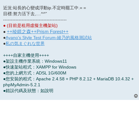
近況:站長的心變成浮動ip.不定時罷工中.= =
目標:努力活下去,....^^"
-----------------------------------------
● (目前是租用虛擬主機架站)
++稜鏡之森++Prism Forest++
●
●
Ayano's Style Test Forum-綾乃的風格測試站
●
私の気まぐれな世界
++++自家主機使用++++
●架設主機作業系統：Windows11
●快速架站程式：XAMPP for Windows
●您的上網方式：ADSL 1G/600M
●您安裝的程式：Apache 2.4.58 + PHP 8.2.12 + MariaDB 10.4.32 +
phpMyAdmin-5.2.1
●錯誤代碼及狀態：如說明