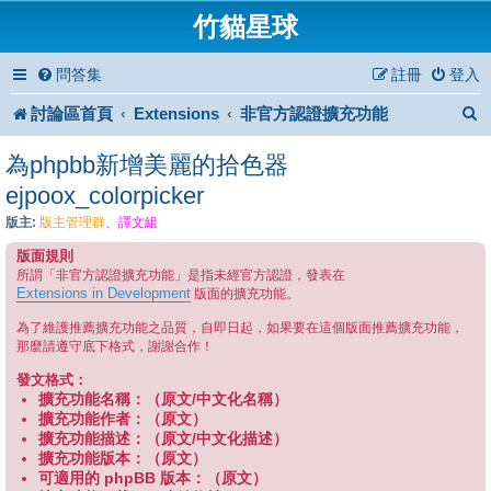
竹貓星球
問答集
註冊
登入
討論區首頁
Extensions
非官方認證擴充功能
為phpbb新增美麗的拾色器
ejpoox_colorpicker
版主:
版主管理群
、
譯文組
版面規則
所謂「非官方認證擴充功能」是指未經官方認證，發表在
Extensions in Development
版面的擴充功能。
為了維護推薦擴充功能之品質，自即日起，如果要在這個版面推薦擴充功能，
那麼請遵守底下格式，謝謝合作！
發文格式：
擴充功能名稱：（原文/中文化名稱）
擴充功能作者：（原文）
擴充功能描述：（原文/中文化描述）
擴充功能版本：（原文）
可適用的 phpBB 版本：（原文）