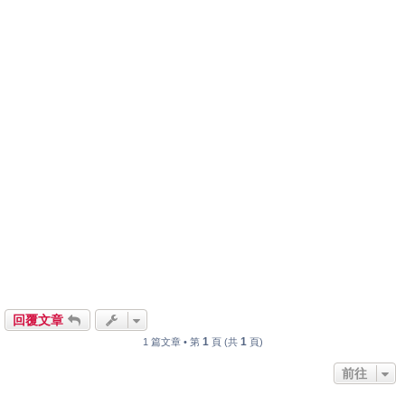
回覆文章
1
1
1 篇文章 • 第
頁 (共
頁)
前往