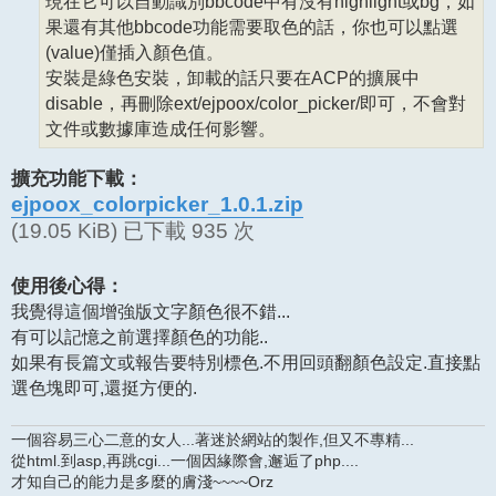
現在它可以自動識別bbcode中有沒有highlight或bg，如
果還有其他bbcode功能需要取色的話，你也可以點選
(value)僅插入顏色值。
安裝是綠色安裝，卸載的話只要在ACP的擴展中
disable，再刪除ext/ejpoox/color_picker/即可，不會對
文件或數據庫造成任何影響。
擴充功能下載：
ejpoox_colorpicker_1.0.1.zip
(19.05 KiB) 已下載 935 次
使用後心得：
我覺得這個增強版文字顏色很不錯...
有可以記憶之前選擇顏色的功能..
如果有長篇文或報告要特別標色.不用回頭翻顏色設定.直接點
選色塊即可,還挺方便的.
一個容易三心二意的女人...著迷於網站的製作,但又不專精...
從html.到asp,再跳cgi...一個因緣際會,邂逅了php....
才知自己的能力是多麼的膚淺~~~~Orz