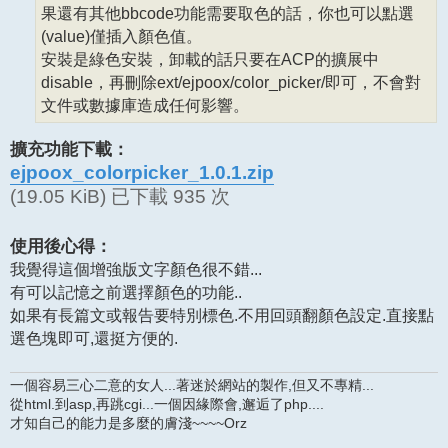
果還有其他bbcode功能需要取色的話，你也可以點選
(value)僅插入顏色值。
安裝是綠色安裝，卸載的話只要在ACP的擴展中
disable，再刪除ext/ejpoox/color_picker/即可，不會對
文件或數據庫造成任何影響。
擴充功能下載：
ejpoox_colorpicker_1.0.1.zip
(19.05 KiB) 已下載 935 次
使用後心得：
我覺得這個增強版文字顏色很不錯...
有可以記憶之前選擇顏色的功能..
如果有長篇文或報告要特別標色.不用回頭翻顏色設定.直接點
選色塊即可,還挺方便的.
一個容易三心二意的女人...著迷於網站的製作,但又不專精...
從html.到asp,再跳cgi...一個因緣際會,邂逅了php....
才知自己的能力是多麼的膚淺~~~~Orz