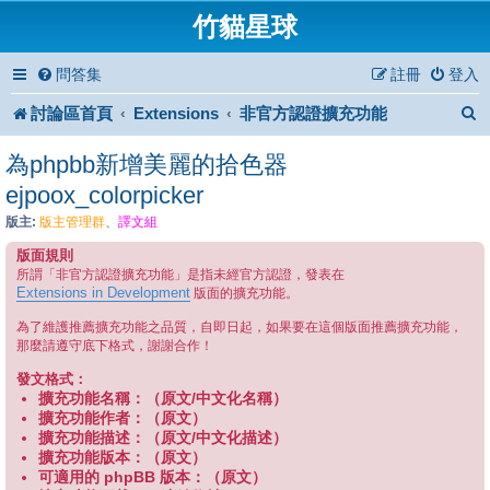
竹貓星球
問答集
註冊
登入
討論區首頁
Extensions
非官方認證擴充功能
為phpbb新增美麗的拾色器
ejpoox_colorpicker
版主:
版主管理群
、
譯文組
版面規則
所謂「非官方認證擴充功能」是指未經官方認證，發表在
Extensions in Development
版面的擴充功能。
為了維護推薦擴充功能之品質，自即日起，如果要在這個版面推薦擴充功能，
那麼請遵守底下格式，謝謝合作！
發文格式：
擴充功能名稱：（原文/中文化名稱）
擴充功能作者：（原文）
擴充功能描述：（原文/中文化描述）
擴充功能版本：（原文）
可適用的 phpBB 版本：（原文）