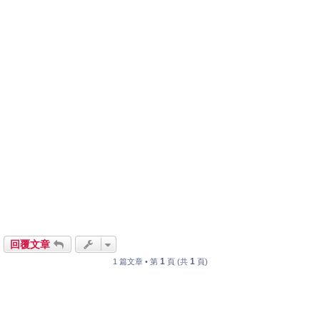
回覆文章
1
1
1 篇文章 • 第
頁 (共
頁)