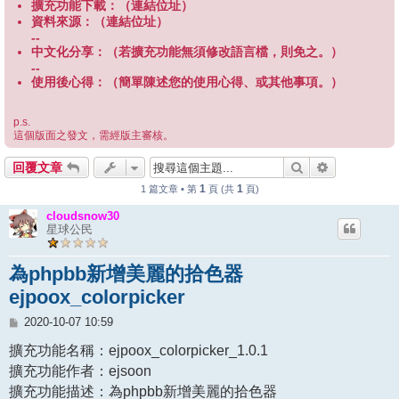
擴充功能下載：（連結位址）
資料來源：（連結位址）
--
中文化分享：（若擴充功能無須修改語言檔，則免之。）
--
使用後心得：（簡單陳述您的使用心得、或其他事項。）
p.s.
這個版面之發文，需經版主審核。
搜尋
進階搜尋
回覆文章
1
1
1 篇文章 • 第
頁 (共
頁)
cloudsnow30
星球公民
為phpbb新增美麗的拾色器
ejpoox_colorpicker
文
2020-10-07 10:59
章
擴充功能名稱：ejpoox_colorpicker_1.0.1
擴充功能作者：ejsoon
擴充功能描述：為phpbb新增美麗的拾色器