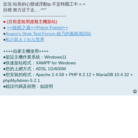
近況:站長的心變成浮動ip.不定時罷工中.= =
目標:努力活下去,....^^"
-----------------------------------------
● (目前是租用虛擬主機架站)
++稜鏡之森++Prism Forest++
●
●
Ayano's Style Test Forum-綾乃的風格測試站
●
私の気まぐれな世界
++++自家主機使用++++
●架設主機作業系統：Windows11
●快速架站程式：XAMPP for Windows
●您的上網方式：ADSL 1G/600M
●您安裝的程式：Apache 2.4.58 + PHP 8.2.12 + MariaDB 10.4.32 +
phpMyAdmin-5.2.1
●錯誤代碼及狀態：如說明