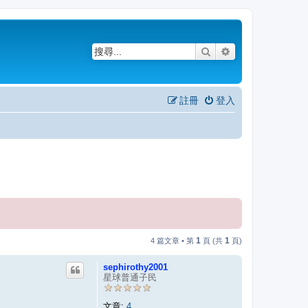
搜尋
進階搜尋
註冊
登入
1
1
4 篇文章 • 第
頁 (共
頁)
sephirothy2001
星球普通子民
文章:
4