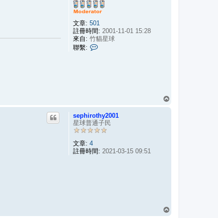
文章:
501
註冊時間:
2001-11-01 15:28
來自:
竹貓星球
聯
聯繫:
繫
r
e
x
回
頂
sephirothy2001
端
星球普通子民
文章:
4
註冊時間:
2021-03-15 09:51
回
頂