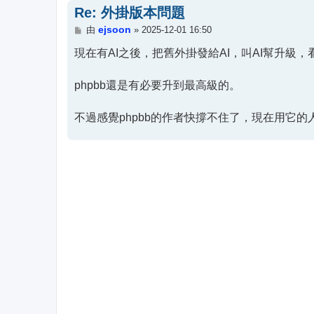
Re: 外掛版本問題
文
ejsoon
由
»
2025-12-01 16:50
章
現在有AI之後，把舊外掛發給AI，叫AI幫升級
phpbb還是有必要升到最高級的。
不過感覺phpbb的作者快撐不住了，現在用它的