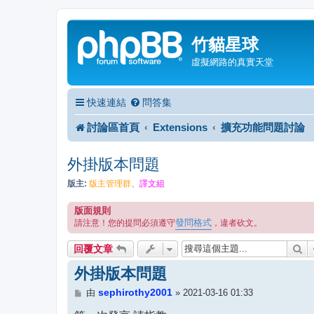
竹貓星球
虛擬網路的真實天堂
快速連結
問答集
討論區首頁
Extensions
擴充功能問題討論
外掛版本問題
版主:
版主管理群
、
譯文組
版面規則
發問格式
請注意！您的提問必須遵守
，違者砍文。
搜
回覆文章
外掛版本問題
文
sephirothy2001
由
»
2021-03-16 01:33
章