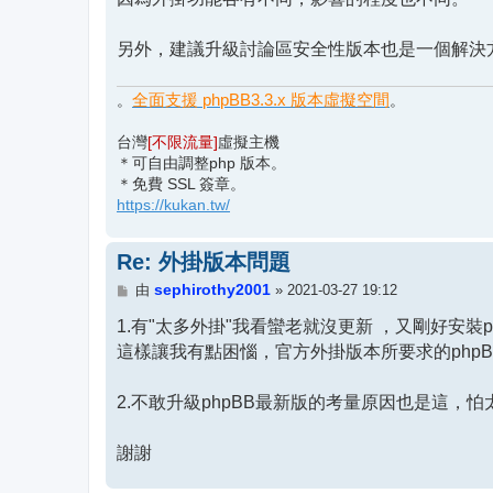
另外，建議升級討論區安全性版本也是一個解決
全面支援 phpBB3.3.x 版本虛擬空間
。
。
台灣
[不限流量]
虛擬主機
＊可自由調整php 版本。
＊免費 SSL 簽章。
https://kukan.tw/
Re: 外掛版本問題
文
sephirothy2001
由
»
2021-03-27 19:12
章
1.有"太多外掛"我看蠻老就沒更新 ，又剛好安裝p
這樣讓我有點困惱，官方外掛版本所要求的php
2.不敢升級phpBB最新版的考量原因也是這，怕
謝謝