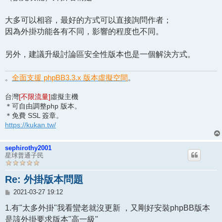
大多可以相容，最好的方式可以直接詢問作者；
因為外掛功能各有不同，影響的程度也不同。
另外，建議升級討論區安全性版本也是一個解決方式。
全面支援 phpBB3.3.x 版本虛擬空間
。
。
台灣
[不限流量]
虛擬主機
＊可自由調整php 版本。
＊免費 SSL 簽章。
https://kukan.tw/
sephirothy2001
星球普通子民
Re: 外掛版本問題
文
2021-03-27 19:12
章
1.有"太多外掛"我看蠻老就沒更新 ，又剛好安裝phpBB版本
是該外掛要求版本"高一級"