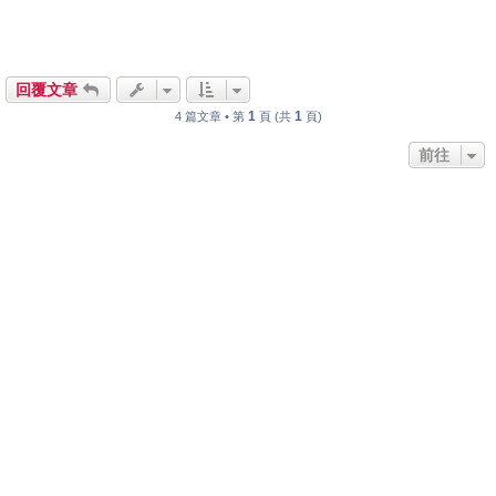
回覆文章
1
1
4 篇文章 • 第
頁 (共
頁)
前往