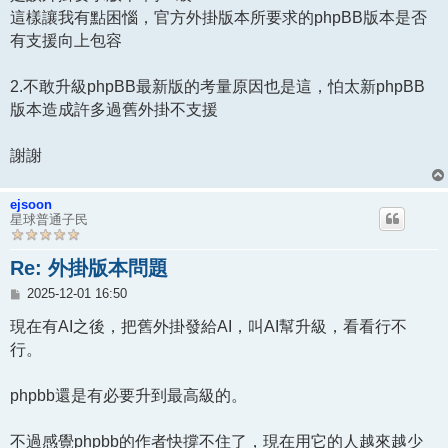
這樣讓我有點困惱，官方外掛版本所要求的phpBB版本是否
有支援向上包容
2.不敢升級phpBB最新版的考量原因也是這，怕太新phpBB
版本造成許多過舊外掛不支援
謝謝
ejsoon
星球普通子民
Re: 外掛版本問題
文
2025-12-01 16:50
章
現在有AI之後，把舊外掛發給AI，叫AI幫升級，看看行不
行。
phpbb還是有必要升到最高級的。
不過感覺phpbb的作者快撐不住了，現在用它的人越來越少