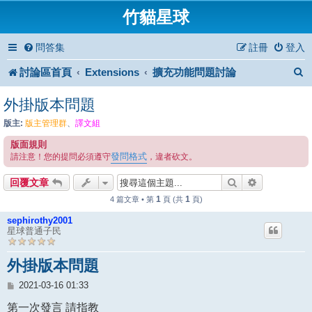
竹貓星球
問答集
註冊
登入
討論區首頁
Extensions
擴充功能問題討論
外掛版本問題
版主:
版主管理群
、
譯文組
版面規則
發問格式
請注意！您的提問必須遵守
，違者砍文。
搜尋
進階搜尋
回覆文章
1
1
4 篇文章 • 第
頁 (共
頁)
sephirothy2001
星球普通子民
外掛版本問題
文
2021-03-16 01:33
章
第一次發言 請指教