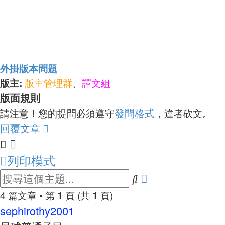
外掛版本問題
版主:
版主管理群
譯文組
、
版面規則
發問格式
請注意！您的提問必須遵守
，違者砍文。
回覆文章
列印模式
進
搜
尋
階
1
1
4 篇文章 • 第
頁 (共
頁)
sephirothy2001
搜