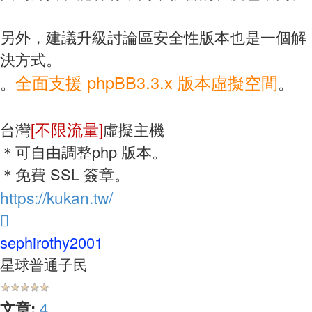
另外，建議升級討論區安全性版本也是一個解
決方式。
全面支援 phpBB3.3.x 版本虛擬空間
。
。
[不限流量]
台灣
虛擬主機
＊可自由調整php 版本。
＊免費 SSL 簽章。
https://kukan.tw/
回
頂
sephirothy2001
端
星球普通子民
文章:
4