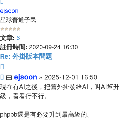
回
頂
ejsoon
端
星球普通子民
文章:
6
註冊時間:
2020-09-24 16:30
Re: 外掛版本問題
引
文
言
ejsoon
由
»
2025-12-01 16:50
章
現在有AI之後，把舊外掛發給AI，叫AI幫升
級，看看行不行。
phpbb還是有必要升到最高級的。