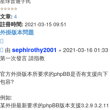
星球普通子民
尋
文章:
4
註冊時間:
2021-03-15 09:51
外掛版本問題
引
文
言
sephirothy2001
由
»
2021-03-16 01:33
章
第一次發言 請指教
官方外掛版本所要求的phpBB是否有支援向下
包容?
例如:
某外掛最新要求的phpBB版本支援3.2.9 3.2.11