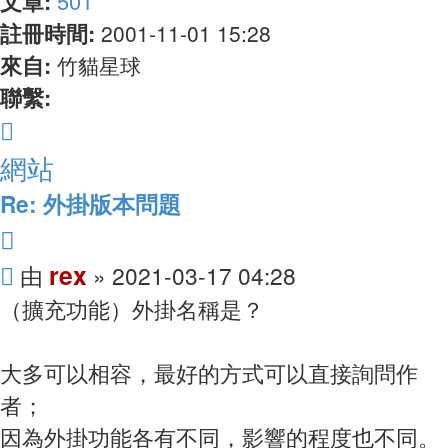
文章:
501
註冊時間:
2001-11-01 15:28
來自:
竹貓星球
聯繫:
聯
繫
網站
rex
Re: 外掛版本問題
引
文
言
rex
由
»
2021-03-17 04:28
章
（擴充功能）外掛名稱是？
大多可以相容，最好的方式可以直接詢問作
者；
因為外掛功能各有不同，影響的程度也不同。