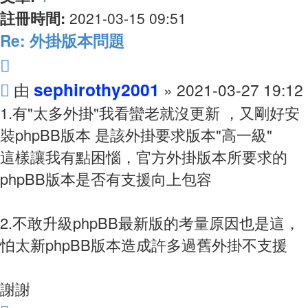
註冊時間:
2021-03-15 09:51
Re: 外掛版本問題
引
文
言
sephirothy2001
由
»
2021-03-27 19:12
章
1.有"太多外掛"我看蠻老就沒更新 ，又剛好安
裝phpBB版本 是該外掛要求版本"高一級"
這樣讓我有點困惱，官方外掛版本所要求的
phpBB版本是否有支援向上包容
2.不敢升級phpBB最新版的考量原因也是這，
怕太新phpBB版本造成許多過舊外掛不支援
謝謝