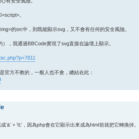
擔心有安全風險。
cript>。
<img>的src中，則既能顯示svg，又不會有任何的安全風險。
），我通過BBCode實現了svg直接在論壇上顯示。
opic.php?p=7811
用法是官方不教的，一般人也不會，總結在此：
0
e
'&' + 'lt;'，因為php會在它顯示出來成為html前就把它轉換掉。