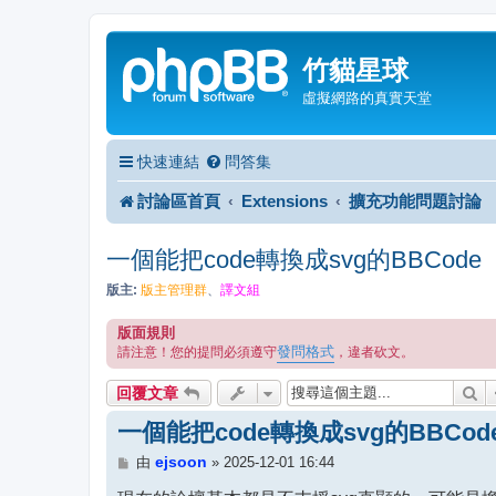
竹貓星球
虛擬網路的真實天堂
快速連結
問答集
討論區首頁
Extensions
擴充功能問題討論
一個能把code轉換成svg的BBCode
版主:
版主管理群
、
譯文組
版面規則
發問格式
請注意！您的提問必須遵守
，違者砍文。
搜
回覆文章
一個能把code轉換成svg的BBCod
文
ejsoon
由
»
2025-12-01 16:44
章