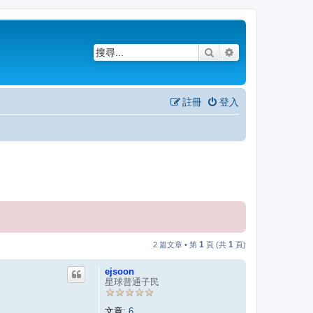
搜尋
進階搜尋
註冊
登入
1
1
2 篇文章 • 第
頁 (共
頁)
ejsoon
星球普通子民
文章:
6