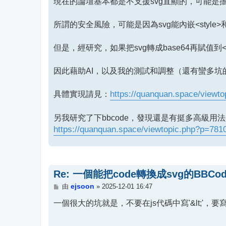
現在的論壇基本都是不支援svg直顯的，可能是
所謂的安全風險，可能是因為svg能內嵌<style>和<s
但是，經研究，如果把svg轉成base64再賦值到
因此藉助AI，以及我的測試和調整（還有蠻多坑的
具體實現請見：
https://quanquan.space/viewt
另我研究了下bbcode，發現還是有挺多高級
https://quanquan.space/viewtopic.php?p=781
Re: 一個能把code轉換成svg的BBCod
文
ejsoon
由
»
2025-12-01 16:47
章
一個很大的坑就是，不要在js代碼中寫'&lt;'，要寫成