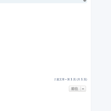
回
頂
端
1
1
2 篇文章 • 第
頁 (共
頁)
前往