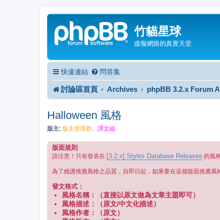
竹貓星球
虛擬網路的真實天堂
快速連結
問答集
討論區首頁
Archives
phpBB 3.2.x Forum A
Halloween 風格
版主:
版主管理群
、
譯文組
版面規則
[3.2.x] Styles Database Releases
請注意！只有發表在
的風
為了維護推薦風格之品質，自即日起，如果要在這個版面推薦風
發文格式：
風格名稱：（直接以原文做為文章主題即可）
風格描述：（原文/中文化描述）
風格作者：（原文）