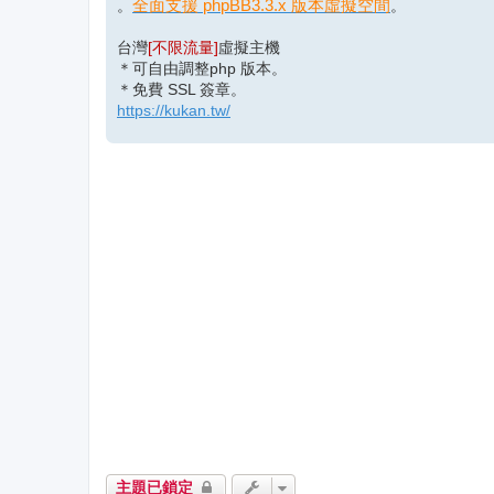
全面支援 phpBB3.3.x 版本虛擬空間
。
。
台灣
[不限流量]
虛擬主機
＊可自由調整php 版本。
＊免費 SSL 簽章。
https://kukan.tw/
主題已鎖定