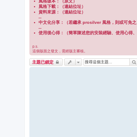
風格版本：（原文）
風格下載：（連結位址）
資料來源：（連結位址）
--
中文化分享：（若繼承 prosilver 風格，則或可免
--
使用後心得：（簡單陳述您的安裝經驗、使用心得、
p.s.
這個版面之發文，需經版主審核。
主題已鎖定