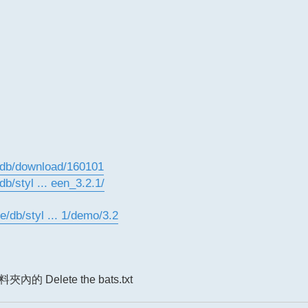
/db/download/160101
/styl ... een_3.2.1/
/db/styl ... 1/demo/3.2
內的 Delete the bats.txt