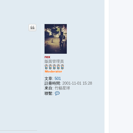
rex
版面管理員
文章:
501
註冊時間:
2001-11-01 15:28
來自:
竹貓星球
聯
聯繫:
繫
r
e
x