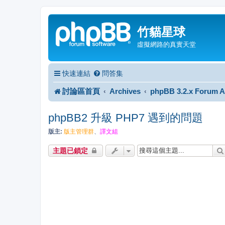
竹貓星球
虛擬網路的真實天堂
快速連結
問答集
討論區首頁
Archives
phpBB 3.2.x Forum A
phpBB2 升級 PHP7 遇到的問題
版主:
版主管理群
、
譯文組
主題已鎖定