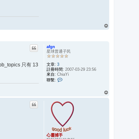
回
頂
端
afgn
星球普通子民
_topics 只有 13
文章:
3
註冊時間:
2007-03-29 23:56
來自:
ChiaYi
聯
聯繫:
繫
a
f
回
g
頂
n
端
心靈捕手