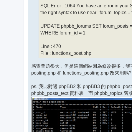
SQL Error : 1064 You have an error in your 
the right syntax to use near ' forum_topics 
UPDATE phpbb_forums SET forum_posts = for
WHERE forum_id = 1
Line : 470
File : functions_post.php
感覺問題很大，但是這個網站因為修改很多，我不敢冒然
posting.php 和 functions_posting.php 改來用
ps. 我比對過 phpBB2 和 phpBB3 的 p
phpbb_posts_text 資料表！而 phpbb_t