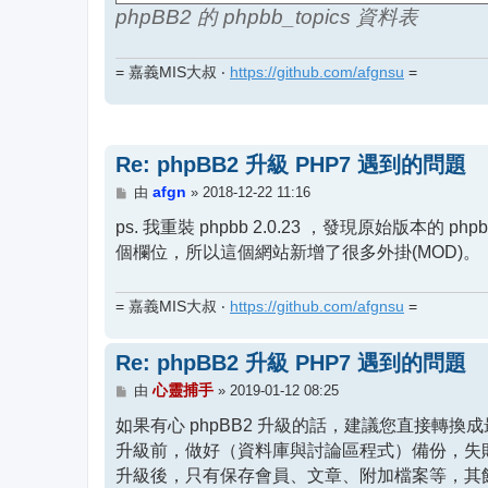
phpBB2 的 phpbb_topics 資料表
= 嘉義MIS大叔 ‧
https://github.com/afgnsu
=
Re: phpBB2 升級 PHP7 遇到的問題
文
afgn
由
»
2018-12-22 11:16
章
ps. 我重裝 phpbb 2.0.23 ，發現原始版本的 phpbb
個欄位，所以這個網站新增了很多外掛(MOD)。
= 嘉義MIS大叔 ‧
https://github.com/afgnsu
=
Re: phpBB2 升級 PHP7 遇到的問題
文
心靈捕手
由
»
2019-01-12 08:25
章
如果有心 phpBB2 升級的話，建議您直接轉換成最新 
升級前，做好（資料庫與討論區程式）備份，失
升級後，只有保存會員、文章、附加檔案等，其