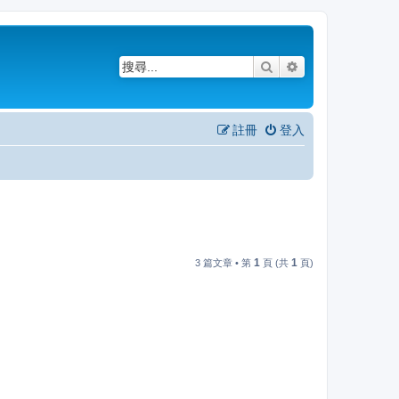
搜尋
進階搜尋
註冊
登入
1
1
3 篇文章 • 第
頁 (共
頁)