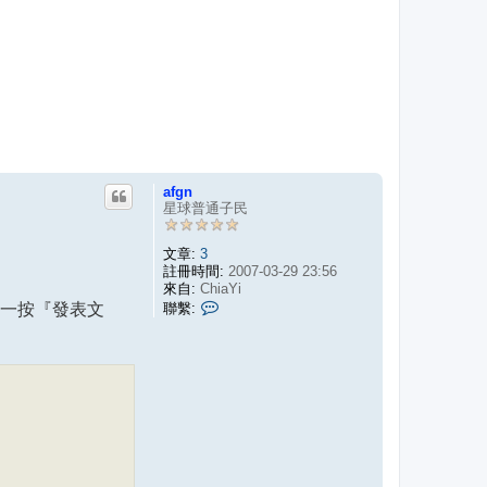
afgn
星球普通子民
文章:
3
註冊時間:
2007-03-29 23:56
來自:
ChiaYi
聯
php，一按『發表文
聯繫:
繫
a
f
g
n