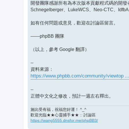
開發團隊感謝所有為本次版本貢獻程式碼的開發者：Matt Frie
Schnegelberger、LukeWCS、Neo-CTC、IdfbAn、
如有任何問題或意見，歡迎在討論區留言。
——phpBB 團隊
（以上，參考 Google 翻譯）
--
資料來源：
https://www.phpbb.com/community/viewtop ..
--
正體中文化之修改，預計一週左右釋出。
施比受有福，祝福您好運！ ^_^
歡迎光臨★★心靈捕手★★ :: 討論區
https://wang5555.dnsfor.me/phpBB3/