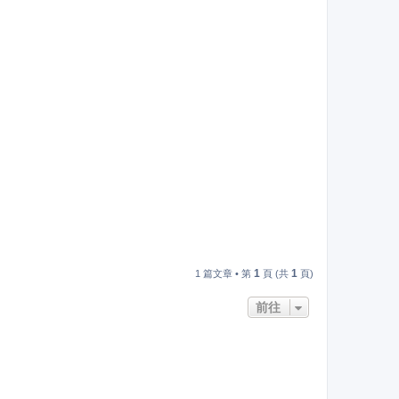
頂
端
1
1
1 篇文章 • 第
頁 (共
頁)
前往