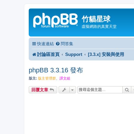
竹貓星球
虛擬網路的真實天堂
快速連結
問答集
討論區首頁
Support
[3.3.x] 安裝與使用
phpBB 3.3.16 發布
版主:
版主管理群
、
譯文組
搜
回覆文章