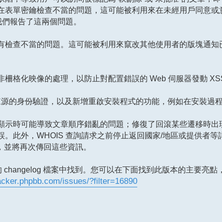
在表單密鑰檢查不當的問題，這可能被利用來在未經用戶同意或
向我們報告了這兩個問題。
有檢查不當的問題。這可能被利用來竄改其他使用者的版塊通知
格化映像的處理，以防止對配置錯誤的 Web 伺服器發動 XS
S/Atom 來源的身份驗證，以及新增重啟安裝程式的功能，例如在安裝
顯示時可能導致文章順序錯亂的問題；修復了回滾某些遷移時出
。此外，WHOIS 查詢請求之前停止返回國家/地區或提供者等
務相容，並將再次傳回這些資訊。
的 changelog 檔案中找到。您可以在下面找到此版本的主要亮
racker.phpbb.com/issues/?filter=16890