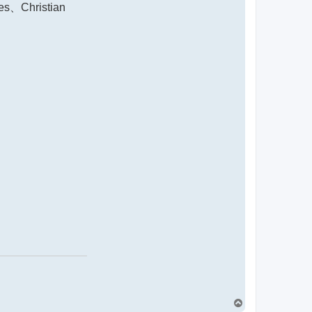
、Christian
回