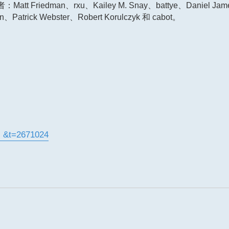
dman、rxu、Kailey M. Snay、battye、Daniel James
Patrick Webster、Robert Korulczyk 和 cabot。
. &t=2671024