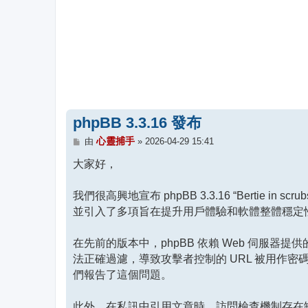
phpBB 3.3.16 發布
文
心靈捕手
由
»
2026-04-29 15:41
章
大家好，
我們很高興地宣布 phpBB 3.3.16 “Bertie 
並引入了多項旨在提升用戶體驗和軟體整體穩定
在先前的版本中，phpBB 依賴 Web 伺服器提
法正確過濾，導致攻擊者控制的 URL 被用作密碼重設郵件的
們報告了這個問題。
此外，在私訊中引用文章時，訪問檢查機制存在缺