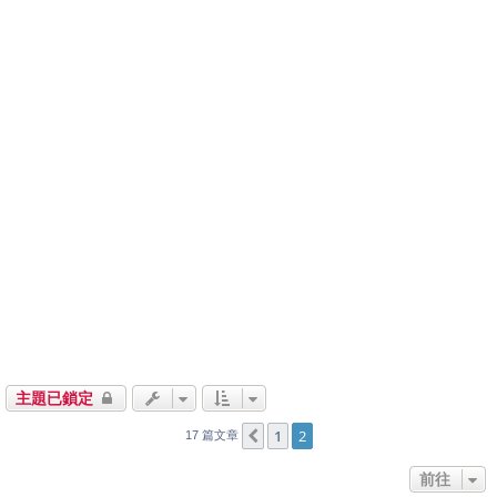
主題已鎖定
1
2
上一頁
17 篇文章
前往