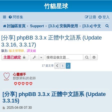
竹貓星球
問答集
註冊
登入
討論區首頁
Support
[3.3.x] 安裝與使用
[3.3.x] 中文
[分享] phpBB 3.3.x 正體中文語系 (Update
3.3.16, 3.3.17)
版主:
版主管理群
、
譯文組
搜尋
進階搜尋
主題已鎖定
1
2
上一頁
17 篇文章
心靈捕手
默默耕耘的老師
[分享] phpBB 3.3.x 正體中文語系 (Update
3.3.15)
文
2025-04-08 07:30
章