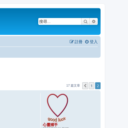
搜尋
進階搜尋
註冊
登入
1
2
上一頁
17 篇文章
心靈捕手