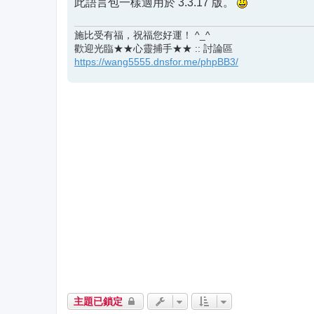
此語言包一樣適用於 3.3.17 版。
施比受有福，祝福您好運！ ^_^
歡迎光臨★★心靈捕手★★ :: 討論區
https://wang5555.dnsfor.me/phpBB3/
主題已鎖定