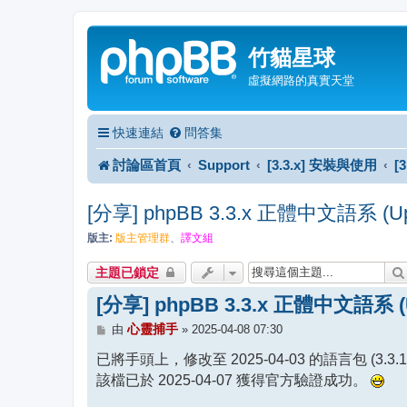
竹貓星球
虛擬網路的真實天堂
快速連結
問答集
討論區首頁
Support
[3.3.x] 安裝與使用
[
[分享] phpBB 3.3.x 正體中文語系 (Updat
版主:
版主管理群
、
譯文組
主題已鎖定
[分享] phpBB 3.3.x 正體中文語系 (Up
文
心靈捕手
由
»
2025-04-08 07:30
章
已將手頭上，修改至 2025-04-03 的語言包 (3.3.15
該檔已於 2025-04-07 獲得官方驗證成功。