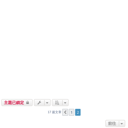
主題已鎖定
1
2
上一頁
17 篇文章
前往