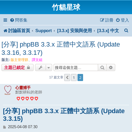
竹貓星球
問答集
註冊
登入
討論區首頁
Support
[3.3.x] 安裝與使用
[3.3.x] 中文
[分享] phpBB 3.3.x 正體中文語系 (Update
3.3.16, 3.3.17)
版主:
版主管理群
、
譯文組
搜尋
進階搜尋
主題已鎖定
1
2
上一頁
17 篇文章
心靈捕手
默默耕耘的老師
[分享] phpBB 3.3.x 正體中文語系 (Update
3.3.15)
文
2025-04-08 07:30
章