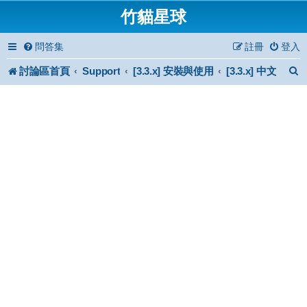
竹貓星球
問答集
註冊
登入
討論區首頁
Support
[3.3.x] 安裝與使用
[3.3.x] 中文