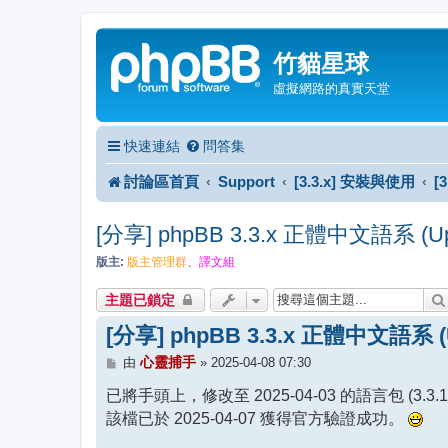
竹貓星球
虛擬網路的真實天堂
快速連結
問答集
討論區首頁
Support
[3.3.x] 安裝與使用
[
[分享] phpBB 3.3.x 正體中文語系 (Updat
版主:
版主管理群
、
譯文組
主題已鎖定
[分享] phpBB 3.3.x 正體中文語系 (Up
文
心靈捕手
由
»
2025-04-08 07:30
章
已將手頭上，修改至 2025-04-03 的語言包 (3.3.15
該檔已於 2025-04-07 獲得官方驗證成功。