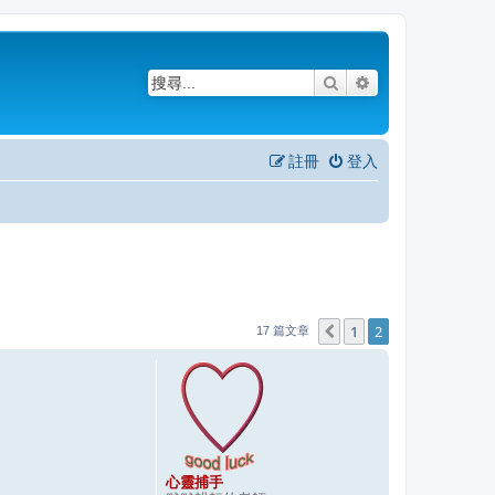
搜尋
進階搜尋
註冊
登入
1
2
上一頁
17 篇文章
心靈捕手