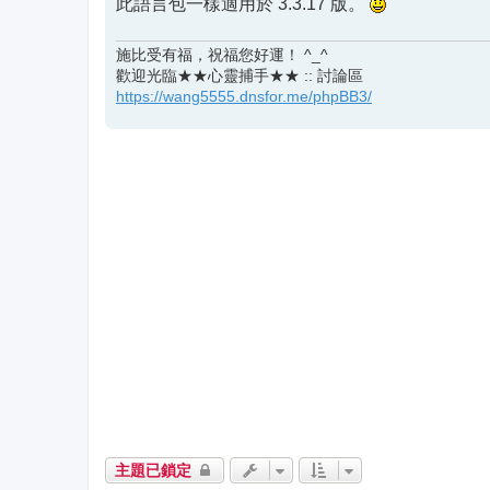
此語言包一樣適用於 3.3.17 版。
施比受有福，祝福您好運！ ^_^
歡迎光臨★★心靈捕手★★ :: 討論區
https://wang5555.dnsfor.me/phpBB3/
主題已鎖定