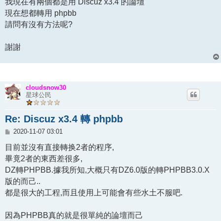
我現在有兩個都是用 Discuz x3.4 的論壇
現在想都轉用 phpbb
請問有沒有方法呢?
謝謝
cloudsnow30
星球公民
Re: Discuz x3.4 轉 phpbb
文
2020-11-07 03:01
章
目前並沒有直接轉换2者的程序,
畢竟2者的東西差很多,
DZ轉PHPBB.據我所知,大概只有DZ6.0版的轉PHPBB3.0.X
版的而己..
都是很大的工程,而且使用上可能會有些水土不服吧.
因為PHPBB真的就是很單純的論壇而己