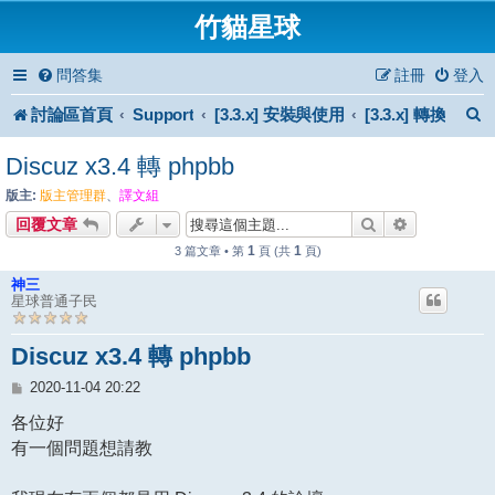
竹貓星球
問答集
註冊
登入
討論區首頁
Support
[3.3.x] 安裝與使用
[3.3.x] 轉換
Discuz x3.4 轉 phpbb
版主:
版主管理群
、
譯文組
搜尋
進階搜尋
回覆文章
1
1
3 篇文章 • 第
頁 (共
頁)
神三
星球普通子民
Discuz x3.4 轉 phpbb
文
2020-11-04 20:22
章
各位好
有一個問題想請教