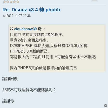
Re: Discuz x3.4 轉 phpbb
文
2020-11-07 10:36
章
cloudsnow30
↑
寫:
目前並沒有直接轉换2者的程序,
畢竟2者的東西差很多,
DZ轉PHPBB.據我所知,大概只有DZ6.0版的轉
PHPBB3.0.X版的而己..
都是很大的工程,而且使用上可能會有些水土不服吧.
因為PHPBB真的就是很單純的論壇而己
謝謝回覆
那我不可以理解為不能轉換呢？
謝謝你