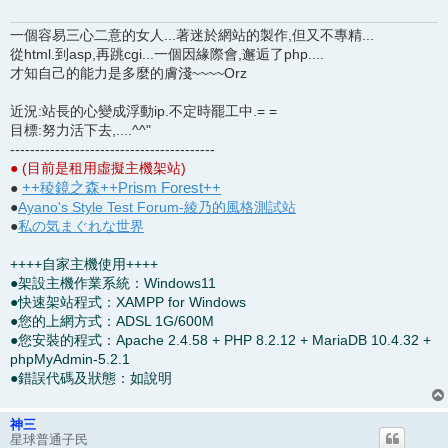
一個容易三心二意的女人...著迷於網站的製作,但又不專精...
從html.到asp,再跳cgi...一個因緣際會,邂逅了php....
才知自己的能力是多麼的膚淺~~~~Orz
近況:站長的心變成浮動ip.不定時罷工中.= =
目標:努力活下去,....^^"
-----------------------------------------
● (目前是租用虛擬主機架站)
++稜鏡之森++Prism Forest++
●
●
Ayano's Style Test Forum-綾乃的風格測試站
●
私の気まぐれな世界
++++自家主機使用++++
●架設主機作業系統：Windows11
●快速架站程式：XAMPP for Windows
●您的上網方式：ADSL 1G/600M
●您安裝的程式：Apache 2.4.58 + PHP 8.2.12 + MariaDB 10.4.32 +
phpMyAdmin-5.2.1
●錯誤代碼及狀態：如說明
神三
星球普通子民