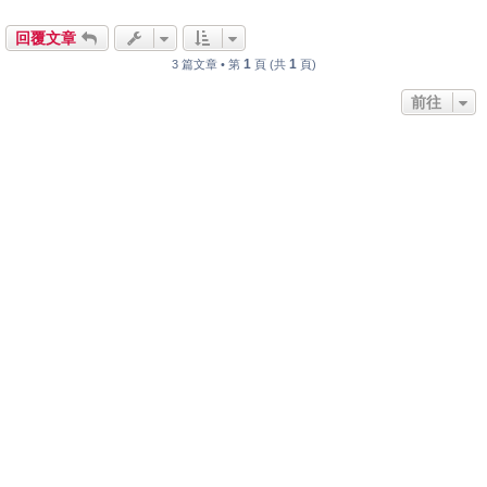
回覆文章
1
1
3 篇文章 • 第
頁 (共
頁)
前往