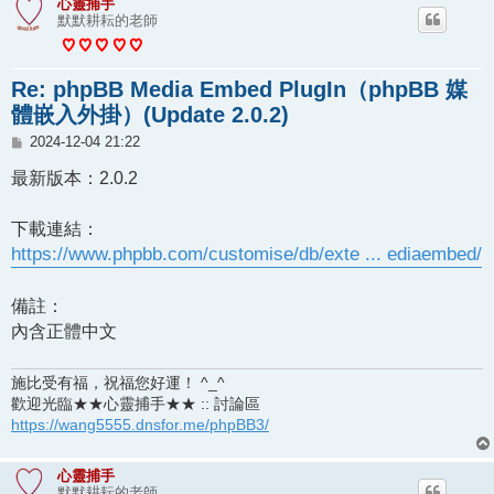
心靈捕手
默默耕耘的老師
Re: phpBB Media Embed PlugIn（phpBB 媒
體嵌入外掛）(Update 2.0.2)
文
2024-12-04 21:22
章
最新版本：2.0.2
下載連結：
https://www.phpbb.com/customise/db/exte ... ediaembed/
備註：
內含正體中文
施比受有福，祝福您好運！ ^_^
歡迎光臨★★心靈捕手★★ :: 討論區
https://wang5555.dnsfor.me/phpBB3/
心靈捕手
默默耕耘的老師