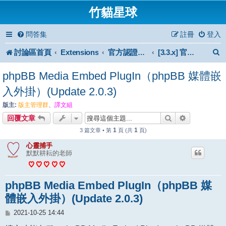
竹貓星球
問答集
註冊
登入
討論區首頁
Extensions
官方認證擴充功能
[3.3.x] 官方認證擴充功能
phpBB Media Embed PlugIn（phpBB 媒體嵌
入外掛）(Update 2.0.3)
版主:
版主管理群
、
譯文組
搜尋
進階搜尋
回覆文章
1
1
3 篇文章 • 第
頁 (共
頁)
心靈捕手
默默耕耘的老師
phpBB Media Embed PlugIn（phpBB 媒
體嵌入外掛）(Update 2.0.3)
文
2021-10-25 14:44
章