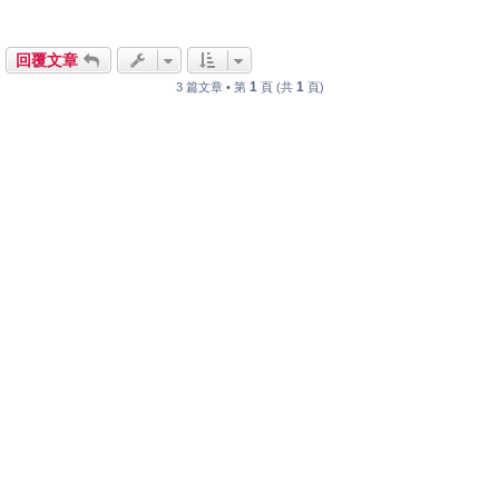
回覆文章
1
1
3 篇文章 • 第
頁 (共
頁)