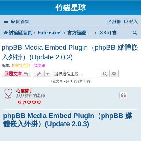
竹貓星球
問答集
註冊
登入
討論區首頁
Extensions
官方認證擴充功能
[3.3.x] 官方認證擴充功能
phpBB Media Embed PlugIn（phpBB 媒體嵌
入外掛）(Update 2.0.3)
版主:
版主管理群
、
譯文組
搜尋
進階搜尋
回覆文章
1
1
3 篇文章 • 第
頁 (共
頁)
心靈捕手
默默耕耘的老師
phpBB Media Embed PlugIn（phpBB 媒
體嵌入外掛）(Update 2.0.3)