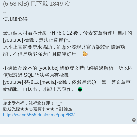
(6.53 KiB) 已下載 1849 次
--
使用後心得：
最近個人討論區升級 PHP8.0.12 後，發表文章時使用自訂的
[youtube] 標籤，無法正常運作。
原本上官網要尋求協助，卻意外發現此官方認證的擴展功
能，不但是功能強大而且簡單好用。
不過因為原本的 [youtube] 標籤發文時已經經過解析，所以即
使我透過 SQL 語法將原有標籤
[youtube] 替換成 [media] 標籤，依然是必須一篇一篇文章重
新編輯、再送出，才能正常運作。
施比受有福，祝福您好運！ ^_^
歡迎光臨★★心靈捕手★★ :: 討論區
https://wang5555.dnsfor.me/phpBB3/