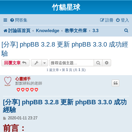
竹貓星球
問答集
註冊
登入
討論區首頁
Knowledge
教學文件庫
3.3
[分享] phpBB 3.2.8 更新 phpBB 3.3.0 成功經
驗
搜尋
進階搜尋
回覆文章
1
1
1 篇文章 • 第
頁 (共
頁)
心靈捕手
默默耕耘的老師
[分享] phpBB 3.2.8 更新 phpBB 3.3.0 成功
經驗
文
2020-01-11 23:27
章
前言：