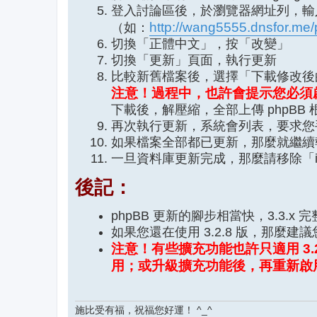
登入討論區後，於瀏覽器網址列，輸入「
http://wang5555.dnsfor.me/
（如：
切換「正體中文」，按「改變」
切換「更新」頁面，執行更新
比較新舊檔案後，選擇「下載修改後
注意！過程中，也許會提示您必須啟用 P
下載後，解壓縮，全部上傳 phpBB 
再次執行更新，系統會列表，要求您
如果檔案全部都已更新，那麼就繼續
一旦資料庫更新完成，那麼請移除「ins
後記：
phpBB 更新的腳步相當快，3.3.x 完整支援
如果您還在使用 3.2.8 版，那麼建議
注意！有些擴充功能也許只適用 3
用；或升級擴充功能後，再重新啟
施比受有福，祝福您好運！ ^_^