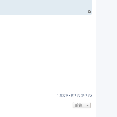
回
頂
端
1
1
1 篇文章 • 第
頁 (共
頁)
前往