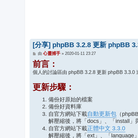
[分享] phpBB 3.2.8 更新 phpBB 
文
心靈捕手
由
»
2020-01-11 23:27
章
前言：
個人的討論區由 phpBB 3.2.8 更新 phpB
更新步驟：
備份好原始的檔案
備份好資料庫
自動更新包
自官方網站下載
（phpBB-
解壓縮後，將「docs」、「install
正體中文 3.3.0
自官方網站下載
解壓縮後，將「ext」、「language