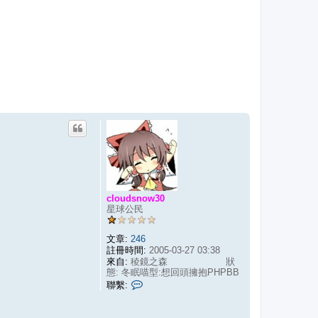
cloudsnow30
星球公民
文章:
246
註冊時間:
2005-03-27 03:38
來自:
稜鏡之森 狀
態: 冬眠喵型:想回頭擁抱PHPBB
聯
聯繫:
繫
c
l