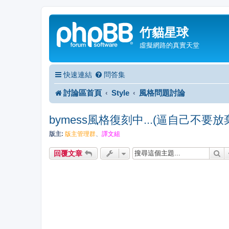
竹貓星球
虛擬網路的真實天堂
快速連結
問答集
討論區首頁
Style
風格問題討論
bymess風格復刻中...(逼自己不要放棄
版主:
版主管理群
、
譯文組
搜
回覆文章