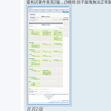
還有試著作首頁2版....(3橫排.但子版塊無法正常顯
首頁2版