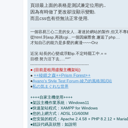
頁頭最上面的表格是測試兼定位用的..
因為有時做了更改卻沒顯示變動.
而且css也有些無法正常使用.
一個容易三心二意的女人...著迷於網站的製作,但又不專精.
從html.到asp,再跳cgi...一個因緣際會,邂逅了php....
才知自己的能力是多麼的膚淺~~~~Orz
近況:站長的心變成浮動ip.不定時罷工中.= =
目標:努力活下去,....^^"
-----------------------------------------
● (目前是租用虛擬主機架站)
++稜鏡之森++Prism Forest++
●
●
Ayano's Style Test Forum-綾乃的風格測試站
●
私の気まぐれな世界
++++自家主機使用++++
●架設主機作業系統：Windows11
●快速架站程式：XAMPP for Windows
●您的上網方式：ADSL 1G/600M
●您安裝的程式：Apache 2.4.58 + PHP 8.2.12 + MariaDB
●錯誤代碼及狀態：如說明