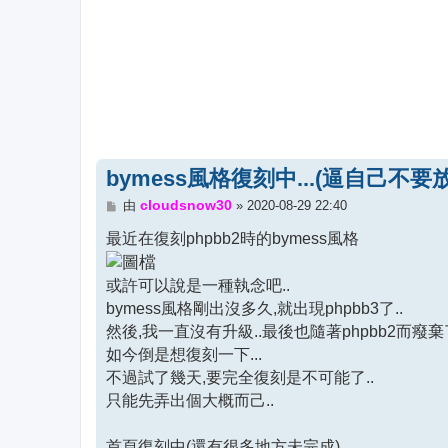
bymess風格復刻中...(逼自己不要放
文
cloudsnow30
由
»
2020-08-29 22:40
章
最近在復刻phpbb2時的bymess風格
或許可以說是一種執念吧..
bymess風格剛出沒多久,就出現phpbb3了..
然後,我一直沒有升級..最後也隨著phpbb2而癈棄
如今倒是想復刻一下...
不過試了幾天,要完全復刻是不可能了..
只能先弄出個大概而己..
首頁復刻中(還有很多地方未完成)