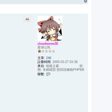
回
頂
端
cloudsnow30
星球公民
文章:
246
註冊時間:
2005-03-27 03:38
來自:
稜鏡之森 狀
態: 冬眠喵型:想回頭擁抱PHPBB
聯
聯繫:
繫
c
l
o
u
d
s
n
o
w