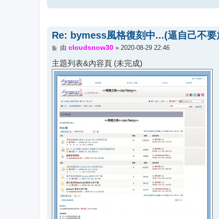
Re: bymess風格復刻中...(逼自己不要
文
cloudsnow30
由
»
2020-08-29 22:46
章
主題列表&內容頁 (未完成)