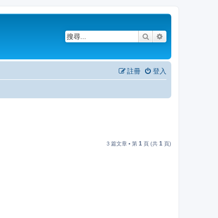
搜尋
進階搜尋
註冊
登入
1
1
3 篇文章 • 第
頁 (共
頁)