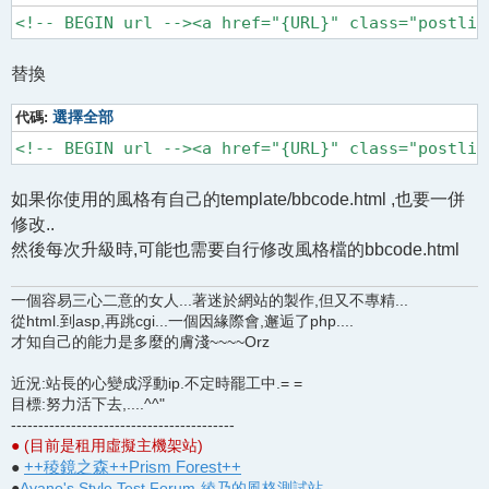
<!-- BEGIN url --><a href="{URL}" class="postlin
替換
代碼:
選擇全部
<!-- BEGIN url --><a href="{URL}" class="postlin
如果你使用的風格有自己的template/bbcode.html ,也要一併
修改..
然後每次升級時,可能也需要自行修改風格檔的bbcode.html
一個容易三心二意的女人...著迷於網站的製作,但又不專精...
從html.到asp,再跳cgi...一個因緣際會,邂逅了php....
才知自己的能力是多麼的膚淺~~~~Orz
近況:站長的心變成浮動ip.不定時罷工中.= =
目標:努力活下去,....^^"
-----------------------------------------
● (目前是租用虛擬主機架站)
++稜鏡之森++Prism Forest++
●
●
Ayano's Style Test Forum-綾乃的風格測試站