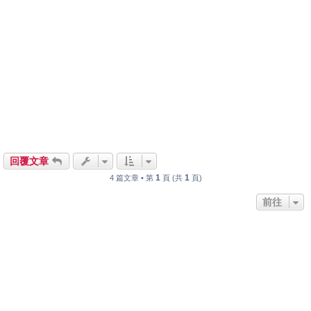
回覆文章
1
1
4 篇文章 • 第
頁 (共
頁)
前往