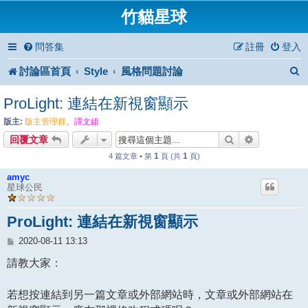
竹貓星球
問答集
註冊
登入
討論區首頁
Style
風格問題討論
ProLight: 連結在新視窗顯示
版主:
版主管理群
、
譯文組
搜尋
進階搜尋
回覆文章
1
1
4 篇文章 • 第
頁 (共
頁)
amyc
星球公民
ProLight: 連結在新視窗顯示
文
2020-08-11 13:13
章
請教大家：
若想按連結到另一篇文章或外部網站時，文章或外部網站在