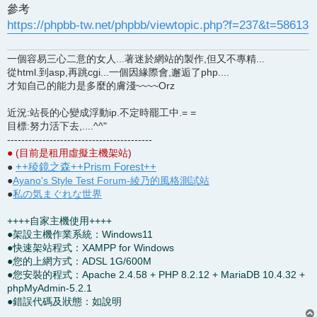
參考
https://phpbb-tw.net/phpbb/viewtopic.php?f=237&t=58613
一個容易三心二意的女人...著迷於網站的製作,但又不專精...
從html.到asp,再跳cgi...一個因緣際會,邂逅了php....
才知自己的能力是多麼的膚淺~~~~Orz
近況:站長的心變成浮動ip.不定時罷工中.= =
目標:努力活下去,....^^"
-----------------------------------------
● (目前是租用虛擬主機架站)
++稜鏡之森++Prism Forest++
●
●
Ayano's Style Test Forum-綾乃的風格測試站
●
私の気まぐれな世界
++++自家主機使用++++
●架設主機作業系統：Windows11
●快速架站程式：XAMPP for Windows
●您的上網方式：ADSL 1G/600M
●您安裝的程式：Apache 2.4.58 + PHP 8.2.12 + MariaDB 10.4.32 +
phpMyAdmin-5.2.1
●錯誤代碼及狀態：如說明