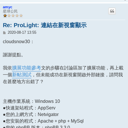
amyc
星球公民
Re: ProLight: 連結在新視窗顯示
文
2020-08-17 13:55
章
cloudsnow30：
謝謝提點。
我依
擴展功能參考
文的步驟在討論區加了擴展功能，再上載
一個
新帖測試
，但未能成功在新視窗開啟外部鏈接，請問我
在甚麼地方出錯了？
主機作業系統：Windows 10
●快速架站程式：AppServ
●您的上網方式：Netvigator
●您安裝的程式：Apache + php + MySql
●您的 phpBB 版本：phpBB 3.3.0