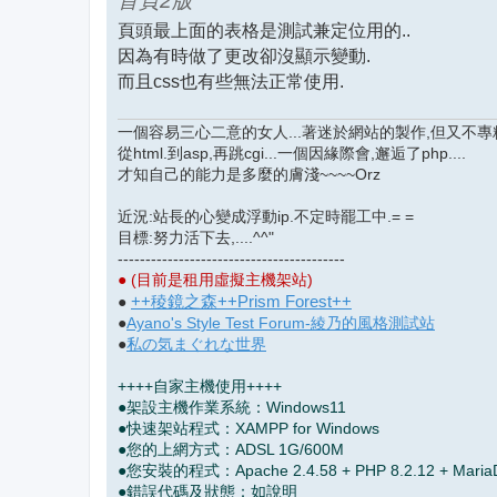
首頁2版
頁頭最上面的表格是測試兼定位用的..
因為有時做了更改卻沒顯示變動.
而且css也有些無法正常使用.
一個容易三心二意的女人...著迷於網站的製作,但又不專精.
從html.到asp,再跳cgi...一個因緣際會,邂逅了php....
才知自己的能力是多麼的膚淺~~~~Orz
近況:站長的心變成浮動ip.不定時罷工中.= =
目標:努力活下去,....^^"
-----------------------------------------
● (目前是租用虛擬主機架站)
++稜鏡之森++Prism Forest++
●
●
Ayano's Style Test Forum-綾乃的風格測試站
●
私の気まぐれな世界
++++自家主機使用++++
●架設主機作業系統：Windows11
●快速架站程式：XAMPP for Windows
●您的上網方式：ADSL 1G/600M
●您安裝的程式：Apache 2.4.58 + PHP 8.2.12 + MariaDB
●錯誤代碼及狀態：如說明