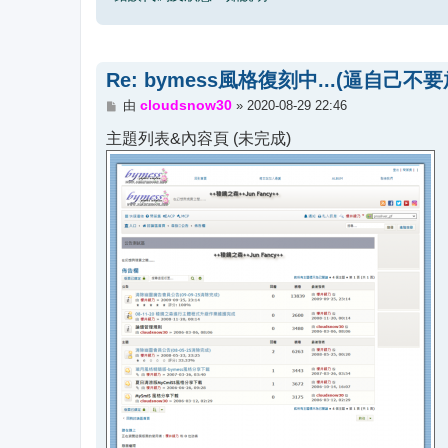
Re: bymess風格復刻中...(逼自己不要
文
cloudsnow30
由
»
2020-08-29 22:46
章
主題列表&內容頁 (未完成)