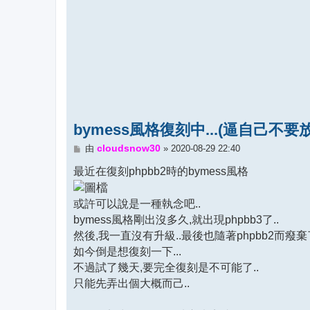
bymess風格復刻中...(逼自己不要放
文
cloudsnow30
由
»
2020-08-29 22:40
章
最近在復刻phpbb2時的bymess風格
或許可以說是一種執念吧..
bymess風格剛出沒多久,就出現phpbb3了..
然後,我一直沒有升級..最後也隨著phpbb2而癈棄
如今倒是想復刻一下...
不過試了幾天,要完全復刻是不可能了..
只能先弄出個大概而己..