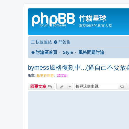
竹貓星球
虛擬網路的真實天堂
快速連結
問答集
討論區首頁
Style
風格問題討論
bymess風格復刻中...(逼自己不要放棄
版主:
版主管理群
、
譯文組
搜
回覆文章