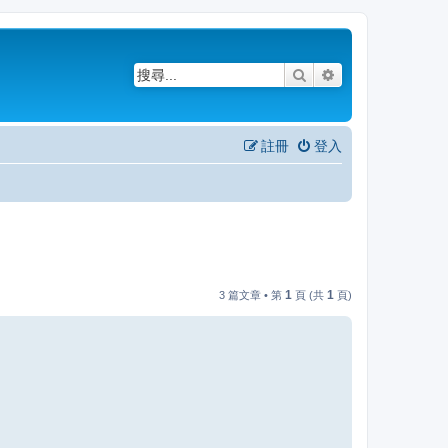
搜尋
進階搜尋
註冊
登入
1
1
3 篇文章 • 第
頁 (共
頁)