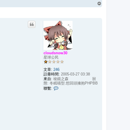
回
頂
端
cloudsnow30
星球公民
文章:
246
註冊時間:
2005-03-27 03:38
來自:
稜鏡之森 狀
態: 冬眠喵型:想回頭擁抱PHPBB
聯
聯繫:
繫
c
l
o
u
d
s
n
o