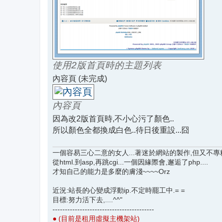
使用2版首頁時的主題列表
內容頁 (未完成)
內容頁
因為改2版首頁時,不小心污了顏色..
所以顏色全都換成白色..待日後重設...囧
一個容易三心二意的女人...著迷於網站的製作,但又不專精.
從html.到asp,再跳cgi...一個因緣際會,邂逅了php....
才知自己的能力是多麼的膚淺~~~~Orz
近況:站長的心變成浮動ip.不定時罷工中.= =
目標:努力活下去,....^^"
-----------------------------------------
● (目前是租用虛擬主機架站)