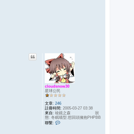
cloudsnow30
星球公民
文章:
246
註冊時間:
2005-03-27 03:38
來自:
稜鏡之森 狀
態: 冬眠喵型:想回頭擁抱PHPBB
聯
聯繫:
繫
c