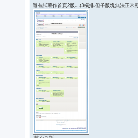
還有試著作首頁2版....(3橫排.但子版塊無法正常顯