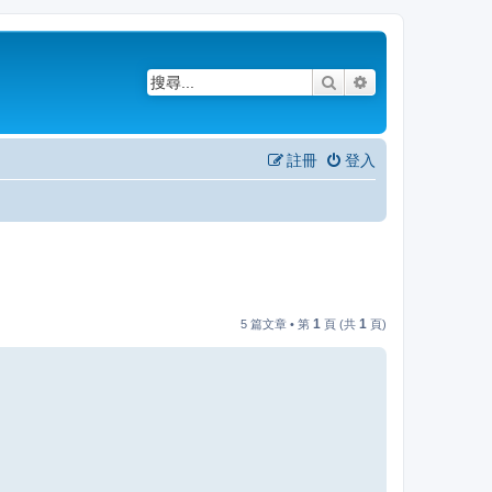
搜尋
進階搜尋
註冊
登入
1
1
5 篇文章 • 第
頁 (共
頁)