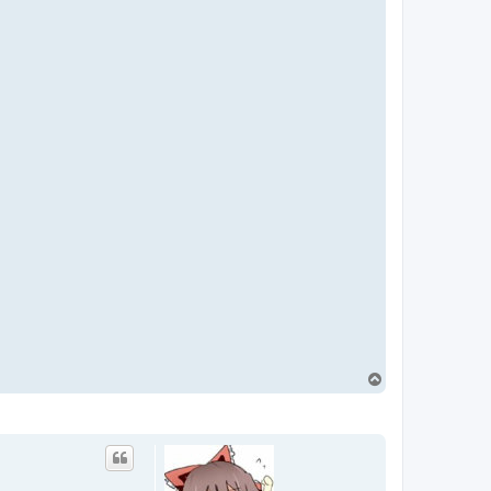
回
頂
端