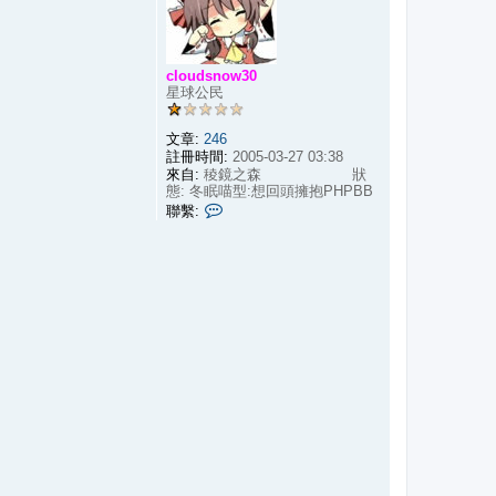
cloudsnow30
星球公民
文章:
246
註冊時間:
2005-03-27 03:38
來自:
稜鏡之森 狀
態: 冬眠喵型:想回頭擁抱PHPBB
聯
聯繫:
繫
c
l
o
u
d
s
n
o
w
3
0