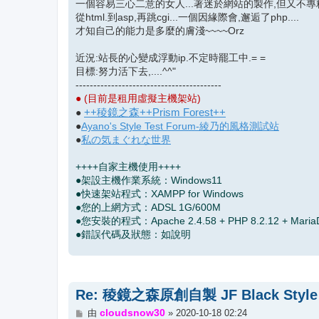
一個容易三心二意的女人...著迷於網站的製作,但又不專精.
從html.到asp,再跳cgi...一個因緣際會,邂逅了php....
才知自己的能力是多麼的膚淺~~~~Orz
近況:站長的心變成浮動ip.不定時罷工中.= =
目標:努力活下去,....^^"
-----------------------------------------
● (目前是租用虛擬主機架站)
++稜鏡之森++Prism Forest++
●
●
Ayano's Style Test Forum-綾乃的風格測試站
●
私の気まぐれな世界
++++自家主機使用++++
●架設主機作業系統：Windows11
●快速架站程式：XAMPP for Windows
●您的上網方式：ADSL 1G/600M
●您安裝的程式：Apache 2.4.58 + PHP 8.2.12 + MariaDB
●錯誤代碼及狀態：如說明
Re: 稜鏡之森原創自製 JF Black St
文
cloudsnow30
由
»
2020-10-18 02:24