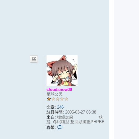
cloudsnow30
星球公民
文章:
246
註冊時間:
2005-03-27 03:38
來自:
稜鏡之森 狀
態: 冬眠喵型:想回頭擁抱PHPBB
聯
聯繫:
繫
c