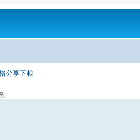
 風格分享下載
尋
進階搜尋