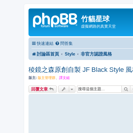
竹貓星球
虛擬網路的真實天堂
快速連結
問答集
討論區首頁
Style
非官方認證風格
稜鏡之森原創自製 JF Black Style
版主:
版主管理群
、
譯文組
搜
回覆文章