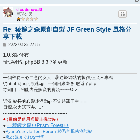
cloudsnow30
星球公民
Re: 稜鏡之森原創自製 JF Green Style 風格分
享下載
文
2022-03-23 22:55
章
1.0.3版發布
*此為針對phpBB 3.3.7的更新
一個容易三心二意的女人...著迷於網站的製作,但又不專精...
從html.到asp,再跳cgi...一個因緣際會,邂逅了php....
才知自己的能力是多麼的膚淺~~~~Orz
近況:站長的心變成浮動ip.不定時罷工中.= =
目標:努力活下去,....^^"
-----------------------------------------
● (目前是租用虛擬主機架站)
++稜鏡之森++Prism Forest++
●
●
Ayano's Style Test Forum-綾乃的風格測試站
●
私の気まぐれな世界