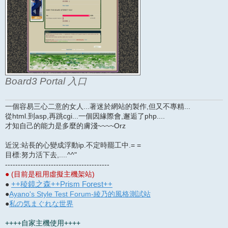
Board3 Portal 入口
一個容易三心二意的女人...著迷於網站的製作,但又不專精...
從html.到asp,再跳cgi...一個因緣際會,邂逅了php....
才知自己的能力是多麼的膚淺~~~~Orz
近況:站長的心變成浮動ip.不定時罷工中.= =
目標:努力活下去,....^^"
-----------------------------------------
● (目前是租用虛擬主機架站)
++稜鏡之森++Prism Forest++
●
●
Ayano's Style Test Forum-綾乃的風格測試站
●
私の気まぐれな世界
++++自家主機使用++++