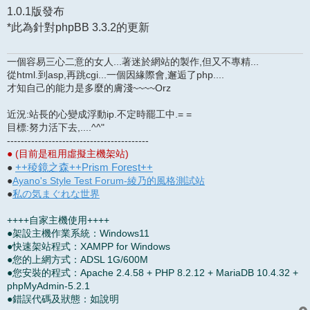
1.0.1版發布
*此為針對phpBB 3.3.2的更新
一個容易三心二意的女人...著迷於網站的製作,但又不專精...
從html.到asp,再跳cgi...一個因緣際會,邂逅了php....
才知自己的能力是多麼的膚淺~~~~Orz
近況:站長的心變成浮動ip.不定時罷工中.= =
目標:努力活下去,....^^"
-----------------------------------------
● (目前是租用虛擬主機架站)
++稜鏡之森++Prism Forest++
●
●
Ayano's Style Test Forum-綾乃的風格測試站
●
私の気まぐれな世界
++++自家主機使用++++
●架設主機作業系統：Windows11
●快速架站程式：XAMPP for Windows
●您的上網方式：ADSL 1G/600M
●您安裝的程式：Apache 2.4.58 + PHP 8.2.12 + MariaDB 10.4.32 +
phpMyAdmin-5.2.1
●錯誤代碼及狀態：如說明