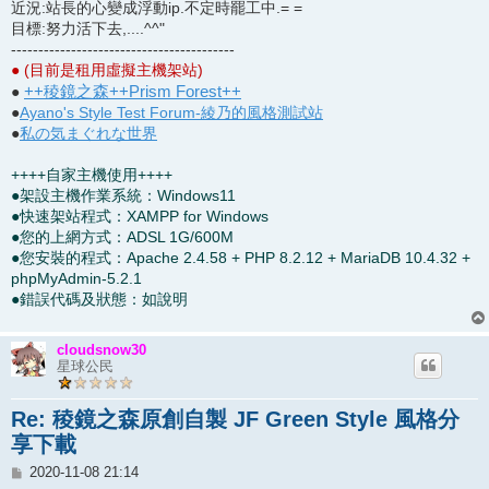
近況:站長的心變成浮動ip.不定時罷工中.= =
目標:努力活下去,....^^"
-----------------------------------------
● (目前是租用虛擬主機架站)
++稜鏡之森++Prism Forest++
●
●
Ayano's Style Test Forum-綾乃的風格測試站
●
私の気まぐれな世界
++++自家主機使用++++
●架設主機作業系統：Windows11
●快速架站程式：XAMPP for Windows
●您的上網方式：ADSL 1G/600M
●您安裝的程式：Apache 2.4.58 + PHP 8.2.12 + MariaDB 10.4.32 +
phpMyAdmin-5.2.1
●錯誤代碼及狀態：如說明
cloudsnow30
星球公民
Re: 稜鏡之森原創自製 JF Green Style 風格分
享下載
文
2020-11-08 21:14
章