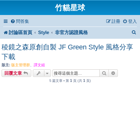
竹貓星球
問答集
註冊
登入
討論區首頁
Style
非官方認證風格
稜鏡之森原創自製 JF Green Style 風格分享
下載
版主:
版主管理群
、
譯文組
搜尋
進階搜尋
回覆文章
1
1
5 篇文章 • 第
頁 (共
頁)