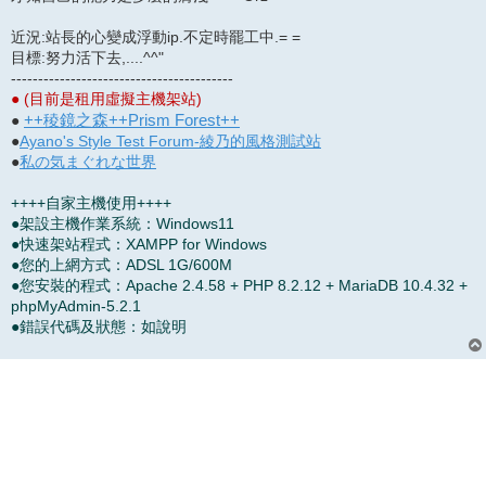
近況:站長的心變成浮動ip.不定時罷工中.= =
目標:努力活下去,....^^"
-----------------------------------------
● (目前是租用虛擬主機架站)
++稜鏡之森++Prism Forest++
●
●
Ayano's Style Test Forum-綾乃的風格測試站
●
私の気まぐれな世界
++++自家主機使用++++
●架設主機作業系統：Windows11
●快速架站程式：XAMPP for Windows
●您的上網方式：ADSL 1G/600M
●您安裝的程式：Apache 2.4.58 + PHP 8.2.12 + MariaDB 10.4.32 +
phpMyAdmin-5.2.1
●錯誤代碼及狀態：如說明