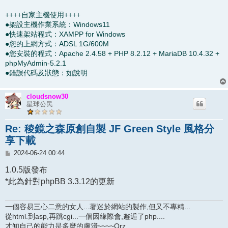
++++自家主機使用++++
●架設主機作業系統：Windows11
●快速架站程式：XAMPP for Windows
●您的上網方式：ADSL 1G/600M
●您安裝的程式：Apache 2.4.58 + PHP 8.2.12 + MariaDB 10.4.32 +
phpMyAdmin-5.2.1
●錯誤代碼及狀態：如說明
cloudsnow30
星球公民
Re: 稜鏡之森原創自製 JF Green Style 風格分
享下載
文
2024-06-24 00:44
章
1.0.5版發布
*此為針對phpBB 3.3.12的更新
一個容易三心二意的女人...著迷於網站的製作,但又不專精...
從html.到asp,再跳cgi...一個因緣際會,邂逅了php....
才知自己的能力是多麼的膚淺~~~~Orz