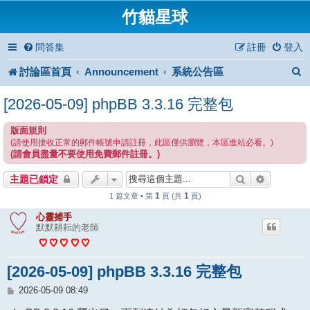
竹貓星球
問答集
註冊
登入
討論區首頁
Announcement
系統公告區
[2026-05-09] phpBB 3.3.16 完整包
版面規則
(請使用接收正常的郵件帳號申請註冊，此區僅供瀏覽，本區進站必看。)
(請會員盡量不要使用免費郵件註冊。)
搜尋
進階搜尋
主題已鎖定
1
1
1 篇文章 • 第
頁 (共
頁)
心靈捕手
默默耕耘的老師
[2026-05-09] phpBB 3.3.16 完整包
文
2026-05-09 08:49
章