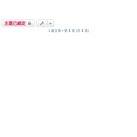
主題已鎖定
1
1
1 篇文章 • 第
頁 (共
頁)