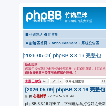
竹貓星球
虛擬網路的真實天堂
快速連結
問答集
討論區首頁
Announcement
系統公告區
[2026-05-09] phpBB 3.3.16 完整包
版面規則
(請使用接收正常的郵件帳號申請註冊，此區僅供瀏覽，本區進站
(請會員盡量不要使用免費郵件註冊。)
主題已鎖定
[2026-05-09] phpBB 3.3.16 完整包
文
心靈捕手
由
»
2026-05-09 08:49
章
phpBB 3.3.16 釋出了，下列連結為打包好