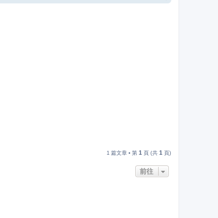
頂
端
1
1
1 篇文章 • 第
頁 (共
頁)
前往