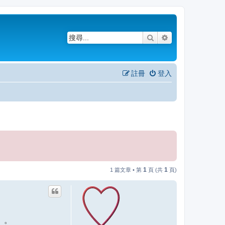
搜尋
進階搜尋
註冊
登入
1
1
1 篇文章 • 第
頁 (共
頁)
9）。